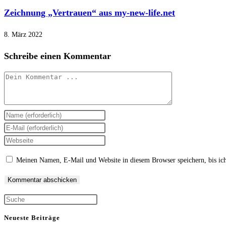
Zeichnung „Vertrauen“ aus my-new-life.net
8. März 2022
Schreibe einen Kommentar
Kommentieren
Gib
deinen
Gib
Namen
deine
Gib
oder
E-
deine
Meinen Namen, E-Mail und Website in diesem Browser speichern, bis ic
Benutzernamen
Mail-
Website-
zum
Adresse
URL
Kommentieren
zum
ein
Press
ein
Kommentieren
(optional)
Escape
ein
Neueste Beiträge
to