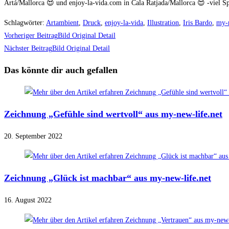
Artá/Mallorca 😍 und enjoy-la-vida.com in Cala Ratjada/Mallorca 😍 -viel Sp
Schlagwörter
:
Artambient
,
Druck
,
enjoy-la-vida
,
Illustration
,
Iris Bardo
,
my-n
Weitere
Vorheriger Beitrag
Bild Original Detail
Artikel
Nächster Beitrag
Bild Original Detail
ansehen
Das könnte dir auch gefallen
Zeichnung „Gefühle sind wertvoll“ aus my-new-life.net
20. September 2022
Zeichnung „Glück ist machbar“ aus my-new-life.net
16. August 2022