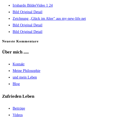
Irisbardo BilderVideo 1 24
close
Bild Original Detail
the
Zeichnung „Glück im Alter“ aus my-new-life.net
search
Bild Original Detail
panel.
Bild Original Detail
Neueste Kommentare
Über mich .....
Kontakt
Meine Philosophie
und mein Leben
Blog
Zufrieden Leben
Beiträge
Videos