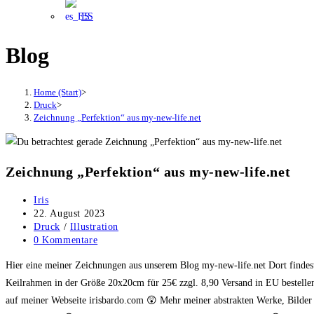
ES
Blog
Home (Start)
>
Druck
>
Zeichnung „Perfektion“ aus my-new-life.net
Zeichnung „Perfektion“ aus my-new-life.net
Beitrags-
Iris
Autor:
Beitrag
22. August 2023
veröffentlicht:
Beitrags-
Druck
/
Illustration
Kategorie:
Beitrags-
0 Kommentare
Kommentare:
Hier eine meiner Zeichnungen aus unserem Blog my-new-life.net Dort findest 
Keilrahmen in der Größe 20x20cm für 25€ zzgl. 8,90 Versand in EU bestelle
auf meiner Webseite irisbardo.com 😲 Mehr meiner abstrakten Werke, Bilder