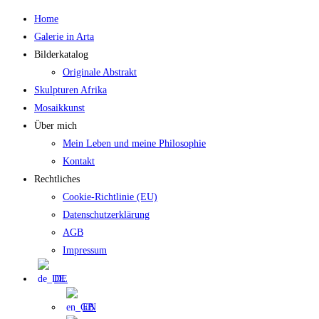
Zum
Home
Inhalt
Galerie in Arta
springen
Bilderkatalog
Originale Abstrakt
Skulpturen Afrika
Mosaikkunst
Über mich
Mein Leben und meine Philosophie
Kontakt
Rechtliches
Cookie-Richtlinie (EU)
Datenschutzerklärung
AGB
Impressum
DE
EN