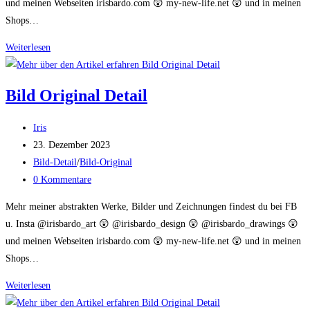
und meinen Webseiten irisbardo.com 😲 my-new-life.net 😲 und in meinen
Shops…
Bild
Weiterlesen
Original
Detail
Bild Original Detail
Beitrags-
Iris
Autor:
Beitrag
23. Dezember 2023
veröffentlicht:
Beitrags-
Bild-Detail
/
Bild-Original
Kategorie:
Beitrags-
0 Kommentare
Kommentare:
Mehr meiner abstrakten Werke, Bilder und Zeichnungen findest du bei FB
u. Insta @irisbardo_art 😲 @irisbardo_design 😲 @irisbardo_drawings 😲
und meinen Webseiten irisbardo.com 😲 my-new-life.net 😲 und in meinen
Shops…
Bild
Weiterlesen
Original