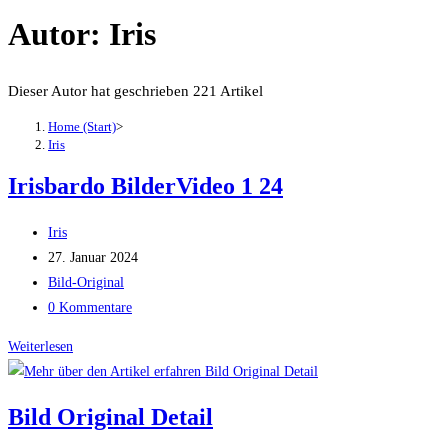
Autor:
Iris
Dieser Autor hat geschrieben 221 Artikel
Home (Start)
>
Iris
Irisbardo BilderVideo 1 24
Beitrags-
Iris
Autor:
Beitrag
27. Januar 2024
veröffentlicht:
Beitrags-
Bild-Original
Kategorie:
Beitrags-
0 Kommentare
Kommentare:
Irisbardo
Weiterlesen
BilderVideo
1
Bild Original Detail
24