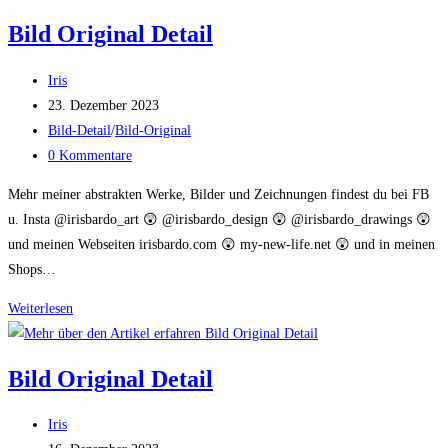
Detail
Bild Original Detail
Beitrags-
Iris
Autor:
Beitrag
23. Dezember 2023
veröffentlicht:
Beitrags-
Bild-Detail
/
Bild-Original
Kategorie:
Beitrags-
0 Kommentare
Kommentare:
Mehr meiner abstrakten Werke, Bilder und Zeichnungen findest du bei FB
u. Insta @irisbardo_art 😲 @irisbardo_design 😲 @irisbardo_drawings 😲
und meinen Webseiten irisbardo.com 😲 my-new-life.net 😲 und in meinen
Shops…
Bild
Weiterlesen
Original
Detail
Bild Original Detail
Beitrags-
Iris