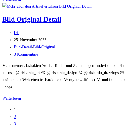
Bild Original Detail
Beitrags-
Iris
Autor:
Beitrag
25. November 2023
veröffentlicht:
Beitrags-
Bild-Detail
/
Bild-Original
Kategorie:
Beitrags-
0 Kommentare
Kommentare:
Mehr meiner abstrakten Werke, Bilder und Zeichnungen findest du bei FB
u. Insta @irisbardo_art 😲 @irisbardo_design 😲 @irisbardo_drawings 😲
und meinen Webseiten irisbardo.com 😲 my-new-life.net 😲 und in meinen
Shops…
Bild
Weiterlesen
Original
1
Detail
2
3