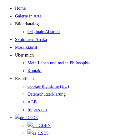
Zum
Home
Inhalt
Galerie in Arta
springen
Bilderkatalog
Originale Abstrakt
Skulpturen Afrika
Mosaikkunst
Über mich
Mein Leben und meine Philosophie
Kontakt
Rechtliches
Cookie-Richtlinie (EU)
Datenschutzerklärung
AGB
Impressum
DE
EN
ES