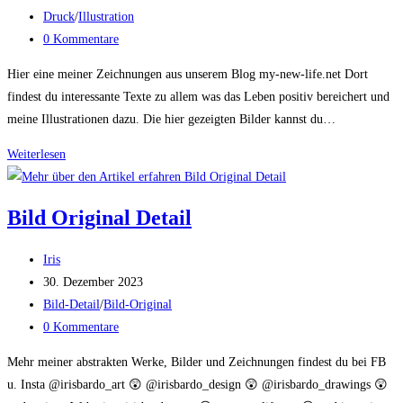
veröffentlicht:
Beitrags-
Druck
/
Illustration
Kategorie:
Beitrags-
0 Kommentare
Kommentare:
Hier eine meiner Zeichnungen aus unserem Blog my-new-life.net Dort
findest du interessante Texte zu allem was das Leben positiv bereichert und
meine Illustrationen dazu. Die hier gezeigten Bilder kannst du…
Zeichnung
Weiterlesen
„Glück
im
Bild Original Detail
Alter“
aus
Beitrags-
Iris
my-
Autor:
Beitrag
30. Dezember 2023
new-
veröffentlicht:
Beitrags-
Bild-Detail
/
Bild-Original
life.net
Kategorie:
Beitrags-
0 Kommentare
Kommentare:
Mehr meiner abstrakten Werke, Bilder und Zeichnungen findest du bei FB
u. Insta @irisbardo_art 😲 @irisbardo_design 😲 @irisbardo_drawings 😲