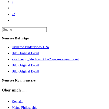
4
…
23
Gehe
zur
Press
nächsten
Escape
Seite
Neueste Beiträge
to
Irisbardo BilderVideo 1 24
close
Bild Original Detail
the
Zeichnung „Glück im Alter“ aus my-new-life.net
search
Bild Original Detail
panel.
Bild Original Detail
Neueste Kommentare
Über mich .....
Kontakt
Meine Philosophie