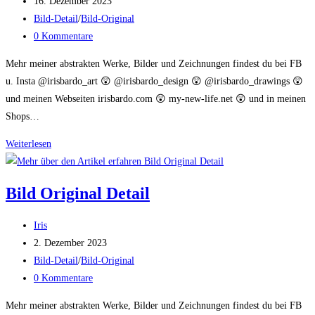
Autor:
Beitrag
16. Dezember 2023
veröffentlicht:
Beitrags-
Bild-Detail
/
Bild-Original
Kategorie:
Beitrags-
0 Kommentare
Kommentare:
Mehr meiner abstrakten Werke, Bilder und Zeichnungen findest du bei FB
u. Insta @irisbardo_art 😲 @irisbardo_design 😲 @irisbardo_drawings 😲
und meinen Webseiten irisbardo.com 😲 my-new-life.net 😲 und in meinen
Shops…
Bild
Weiterlesen
Original
Detail
Bild Original Detail
Beitrags-
Iris
Autor:
Beitrag
2. Dezember 2023
veröffentlicht:
Beitrags-
Bild-Detail
/
Bild-Original
Kategorie:
Beitrags-
0 Kommentare
Kommentare:
Mehr meiner abstrakten Werke, Bilder und Zeichnungen findest du bei FB