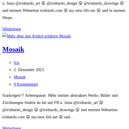
u. Insta @irisbardo_art 😲 @irisbardo_design 😲 @irisbardo_drawings 😲
und meinen Webseiten irisbardo.com 😲 my-new-life.net 😲 und in meinen
Shops…
Bild
Weiterlesen
Original
Detail
Mosaik
Beitrags-
Iris
Autor:
Beitrag
2. Dezember 2023
veröffentlicht:
Beitrags-
Mosaik
Kategorie:
Beitrags-
0 Kommentare
Kommentare:
Starkregen!!! Arbeitspause. Mehr meiner abstrakten Werke, Bilder und
Zeichnungen findest du bei auf FB u. Insta @irisbardo_art 😲
@irisbardo_design 😲 @irisbardo_drawings 😲 und meinen Webseiten
irisbardo.com 😲 my-new-life.net 😲 und…
Mosaik
Weiterlesen