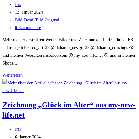
Beitrags-
Iris
Autor:
Beitrag
13. Januar 2024
veröffentlicht:
Beitrags-
Bild-Detail
/
Bild-Original
Kategorie:
Beitrags-
0 Kommentare
Kommentare:
Mehr meiner abstrakten Werke, Bilder und Zeichnungen findest du bei FB
u. Insta @irisbardo_art 😲 @irisbardo_design 😲 @irisbardo_drawings 😲
und meinen Webseiten irisbardo.com 😲 my-new-life.net 😲 und in meinen
Shops…
Bild
Weiterlesen
Original
Detail
Zeichnung „Glück im Alter“ aus my-new-
life.net
Beitrags-
Iris
Autor:
Beitrag
6. Januar 2024