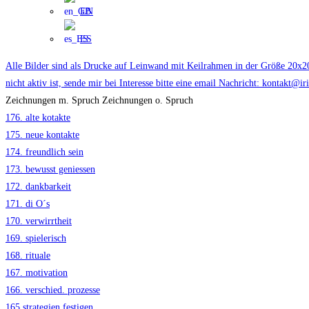
EN
ES
Alle Bilder sind als Drucke auf Leinwand mit Keilrahmen in der Größe 20x2
nicht aktiv ist, sende mir bei Interesse bitte eine email Nachricht: kontakt@i
Zeichnungen m. Spruch
Zeichnungen o. Spruch
176. alte kotakte
175. neue kontakte
174. freundlich sein
173. bewusst geniessen
172. dankbarkeit
171. di O´s
170. verwirrtheit
169. spielerisch
168. rituale
167. motivation
166. verschied. prozesse
165.strategien festigen