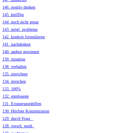
146. positiv denken
145. knifflig
144. noch nicht getan
143. mögl. probleme
142. konkret formulieren
141. nachdenken
140. andere gewinnen
139. situation
138. verhalten
135. einrichten
134. streichen
133. 100%
132. sinnloseste
131. Erinnerungshilfen
130. Höchste Konzentration
129. durch Yoga _
128. versch. medi_