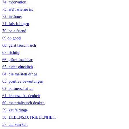
74. motivation
73. welt wie sie ist
72. irrtümer
71. falsch liegen
70. be a friend
69.do good
68. geist täuscht sich
67. richtig
66. glück machbar
65. nicht glücklich
64. die meisten dinge
63. positive bewertungen
62. partnerschaften
61. lebenszufriedenheit
60. materialistisch denken
59. kaufe dinge
58. LEBENSZUFRIEDENHEIT
57. dankbarkeit