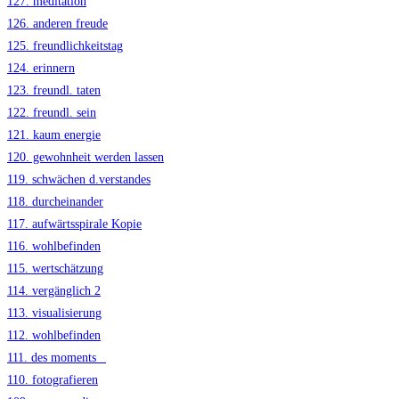
127. meditation
126. anderen freude
125. freundlichkeitstag
124. erinnern
123. freundl. taten
122. freundl. sein
121. kaum energie
120. gewohnheit werden lassen
119. schwächen d.verstandes
118. durcheinander
117. aufwärtsspirale Kopie
116. wohlbefinden
115. wertschätzung
114. vergänglich 2
113. visualisierung
112. wohlbefinden
111. des moments _
110. fotografieren