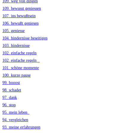
109. weg von dingen
109. bewusst geniessen
107. ins bewußtsein
106. bewußt geniesen
105. geniesse
104. hindernisse beseitigen
103. hindernisse
102. einfache regeln
102. einfache regeln _
101. schöne momente
100. kurze pause
99. booost
98. schadet
97. dank
96. stop
95. mein leben_
94. vergleichen
93. meine erfahrungen