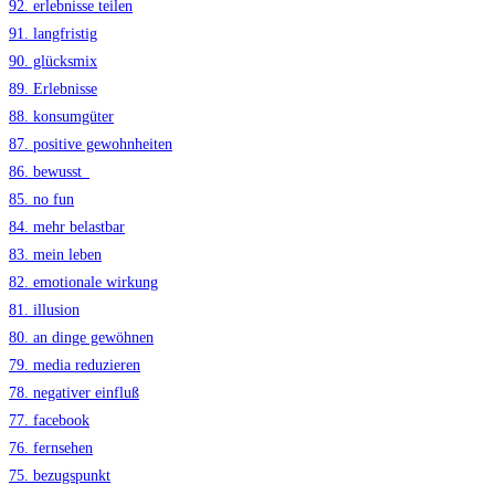
92. erlebnisse teilen
91. langfristig
90. glücksmix
89. Erlebnisse
88. konsumgüter
87. positive gewohnheiten
86. bewusst_
85. no fun
84. mehr belastbar
83. mein leben
82. emotionale wirkung
81. illusion
80. an dinge gewöhnen
79. media reduzieren
78. negativer einfluß
77. facebook
76. fernsehen
75. bezugspunkt