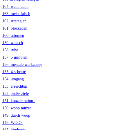
164. wenn dann
163. meist falsch
162. strategien
161. blockaden
160. träumen
159. wunsch
158. ruhe
157. 5 minuten
156. mentale werkzeuge
155. 4 schritte
154. umgang
153. erreichbar
152. große ziele
151. konzentration_
150. woop nutzen
149. durch woop
148. WOOP
147. hindernis