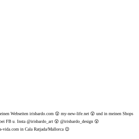
meinen Webseiten irisbardo.com 😲 my-new-life.net 😲 und in meinen Shops
bei FB u. Insta @irisbardo_art 😲 @irisbardo_design 😲
a-vida.com in Cala Ratjada/Mallorca 😉