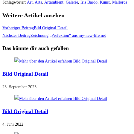
Schlagwörter
:
Art
,
Arta
,
Artambient
,
Galerie
,
Iris Bardo
,
Kunst
,
Mallorca
Weitere Artikel ansehen
Vorheriger Beitrag
Bild Original Detail
Nächster Beitrag
Zeichnung „Perfektion“ aus my-new-life.net
Das könnte dir auch gefallen
Bild Original Detail
23. September 2023
Bild Original Detail
4. Juni 2022