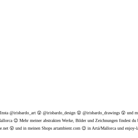
. Insta @irisbardo_art 😲 @irisbardo_design 😲 @irisbardo_drawings 😲 und 
allorca 😉 Mehr meiner abstrakten Werke, Bilder und Zeichnungen findest du 
.net 😲 und in meinen Shops artambient.com 😉 in Artá/Mallorca und enjoy-l