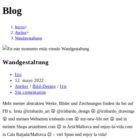
Blog
Inicio
>
Atelier
>
Wandgestaltung
Wandgestaltung
Autor
Iris
de
Publicación
12. mayo 2022
la
de
Categoría
Atelier
/
Bild-Design
/
Iris
entrada:
la
de
Comentarios
Sin comentarios
entrada:
la
de
Mehr meiner abstrakten Werke, Bilder und Zeichnungen findest du bei auf
entrada:
la
entrada:
FB u. Insta @irisbardo_art 😲 @irisbardo_design 😲 @irisbardo_drawings
😲 und meinen Webseiten irisbardo.com 😲 my-new-life.net 😲 und in
meinen Shops artambient.com 😉 in Artá/Mallorca und enjoy-la-vida.com
in Cala Ratjada/Mallorca 😉 – viel Spass und enjoy la vida!