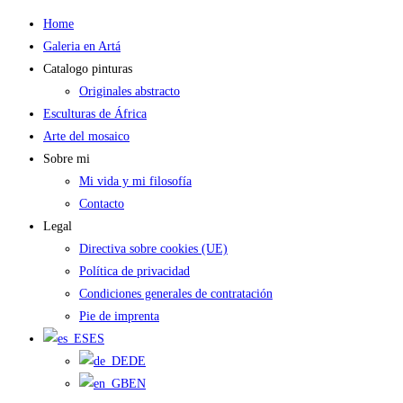
Saltar
Home
al
Galeria en Artá
contenido
Catalogo pinturas
Originales abstracto
Esculturas de África
Arte del mosaico
Sobre mi
Mi vida y mi filosofía
Contacto
Legal
Directiva sobre cookies (UE)
Política de privacidad
Condiciones generales de contratación
Pie de imprenta
ES
DE
EN