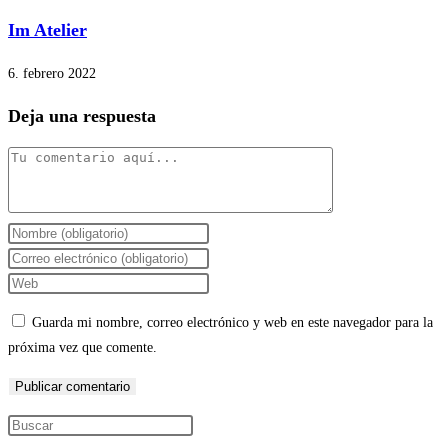
Im Atelier
6. febrero 2022
Deja una respuesta
Comentario
Introduce
tu
Introduce
nombre
tu
Introduce
o
dirección
la
Guarda mi nombre, correo electrónico y web en este navegador para la
nombre
de
URL
próxima vez que comente.
de
correo
de
usuario
electrónico
tu
para
para
web
Pulsa
comentar
comentar
(opcional)