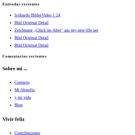
Escape
Entradas recientes
para
Irisbardo BilderVideo 1 24
cerrar
Bild Original Detail
el
Zeichnung „Glück im Alter“ aus my-new-life.net
panel
Bild Original Detail
de
Bild Original Detail
búsqueda.
Comentarios recientes
Sobre mi ...
Contacto
Mi filosofía
y mi vida
Blog
Vivir feliz
Contribuciones