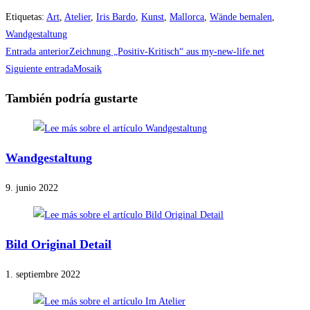
Etiquetas
:
Art
,
Atelier
,
Iris Bardo
,
Kunst
,
Mallorca
,
Wände bemalen
,
Wandgestaltung
Leer
Entrada anterior
Zeichnung „Positiv-Kritisch“ aus my-new-life.net
más
Siguiente entrada
Mosaik
artículos
También podría gustarte
Wandgestaltung
9. junio 2022
Bild Original Detail
1. septiembre 2022