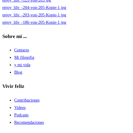
enjoy_life_-121-von-205.jpg
enjoy_life_-204-von-205-Kopie-1.jpg
enjoy_life_-203-von-205-Kopie-1.jpg
enjoy_life_-186-von-205-Kopie-1.jpg
Sobre mi ...
Contacto
Mi filosofía
y mi vida
Blog
Vivir feliz
Contribuciones
Videos
Podcasts
Recomendaciones