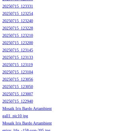
20250715_123331
20250715_123254
20250715_123240
20250715_123228
20250715_123210
20250715_123200
20250715_123145
20250715_123133
20250715_123119
20250715_123104
20250715_123056
20250715_123050
20250715_123007
20250715_122940
Mosaik Iris Bardo Artambient
gall1_pic10.jpg
Mosaik Iris Bardo Artambient
enjoy_life_-158-von-205.jpg