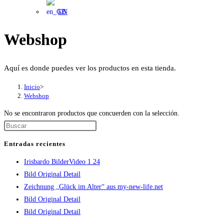
EN
Webshop
Aquí es donde puedes ver los productos en esta tienda.
Inicio
>
Webshop
No se encontraron productos que concuerden con la selección.
Pulsa
Escape
Entradas recientes
para
Irisbardo BilderVideo 1 24
cerrar
Bild Original Detail
el
Zeichnung „Glück im Alter“ aus my-new-life.net
panel
Bild Original Detail
de
Bild Original Detail
búsqueda.