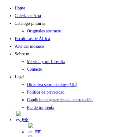
Saltar
Home
al
Galeria en Artá
contenido
Catalogo pinturas
Originales abstracto
Esculturas de África
Arte del mosaico
Sobre mi
Mi vida y mi filosofía
Contacto
Legal
Directiva sobre cookies (UE)
Política de privacidad
Condiciones generales de contratación
Pie de imprenta
ES
DE