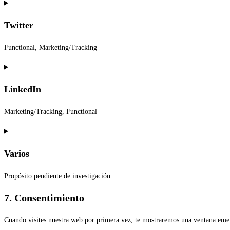
Consent
to
Twitter
service
facebook
Functional, Marketing/Tracking
Consent
to
LinkedIn
service
twitter
Marketing/Tracking, Functional
Consent
to
Varios
service
linkedin
Propósito pendiente de investigación
Consent
7. Consentimiento
to
Cuando visites nuestra web por primera vez, te mostraremos una ventana emer
service