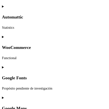
Consent
to
Automattic
service
wordpress
Statistics
Consent
to
WooCommerce
service
automattic
Functional
Consent
to
Google Fonts
service
woocommerce
Propósito pendiente de investigación
Consent
to
Google Maps