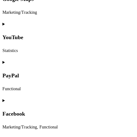
service
google-
Marketing/Tracking
fonts
Consent
to
YouTube
service
google-
Statistics
maps
Consent
to
PayPal
service
youtube
Functional
Consent
to
Facebook
service
paypal
Marketing/Tracking, Functional