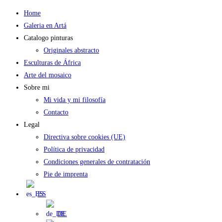
Saltar
Home
al
Galeria en Artá
contenido
Catalogo pinturas
Originales abstracto
Esculturas de África
Arte del mosaico
Sobre mi
Mi vida y mi filosofía
Contacto
Legal
Directiva sobre cookies (UE)
Política de privacidad
Condiciones generales de contratación
Pie de imprenta
ES
DE