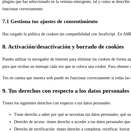
plugins que has seleccionado en la ventana emergente, tal y como se describe e
#!trpst#trp-
funcionar correctamente.
gettext-
data-
7.1 Gestiona tus ajustes de consentimiento
trpgettextoriginal=2789#!trpen#varios
Has cargado la política de cookies sin compatibilidad con JavaScript. En AMP
8. Activación/desactivación y borrado de cookies
Puedes utilizar tu navegador de Internet para eliminar las cookies de forma a
para que recibas un mensaje cada vez que se coloca una cookie. Para obtener 
Ten en cuenta que nuestra web puede no funcionar correctamente si todas las c
9. Tus derechos con respecto a los datos personales
Tienes los siguientes derechos con respecto a tus datos personales:
Tiene derecho a saber por qué se necesitan tus datos personales, qué s
Derecho de acceso: tienes derecho a acceder a tus datos personales qu
Derecho de rectificación: tienes derecho a completar, rectificar, borrar