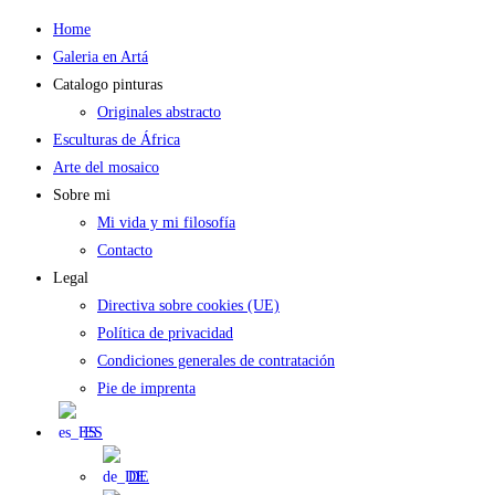
Saltar
Home
al
Galeria en Artá
contenido
Catalogo pinturas
Originales abstracto
Esculturas de África
Arte del mosaico
Sobre mi
Mi vida y mi filosofía
Contacto
Legal
Directiva sobre cookies (UE)
Política de privacidad
Condiciones generales de contratación
Pie de imprenta
ES
DE