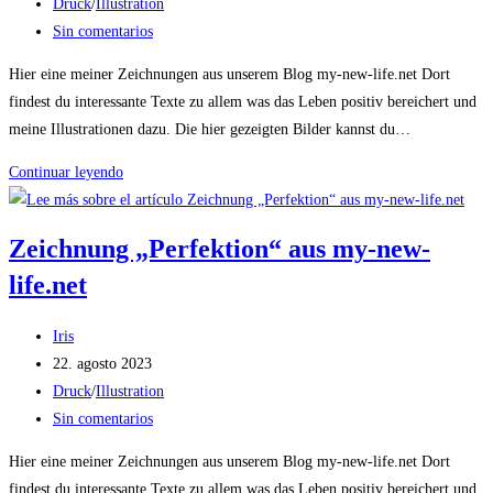
la
de
Categoría
Druck
/
Illustration
entrada:
la
de
Comentarios
Sin comentarios
entrada:
la
de
Hier eine meiner Zeichnungen aus unserem Blog my-new-life.net Dort
entrada:
la
findest du interessante Texte zu allem was das Leben positiv bereichert und
entrada:
meine Illustrationen dazu. Die hier gezeigten Bilder kannst du…
Zeichnung
Continuar leyendo
„Bauchgefühl“
aus
Zeichnung „Perfektion“ aus my-new-
my-
life.net
new-
life.net
Autor
Iris
de
Publicación
22. agosto 2023
la
de
Categoría
Druck
/
Illustration
entrada:
la
de
Comentarios
Sin comentarios
entrada:
la
de
Hier eine meiner Zeichnungen aus unserem Blog my-new-life.net Dort
entrada:
la
findest du interessante Texte zu allem was das Leben positiv bereichert und