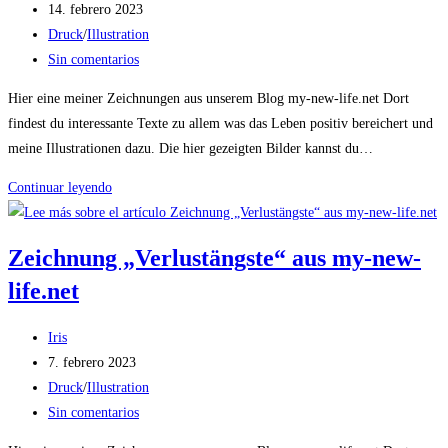
de
Publicación
14. febrero 2023
la
de
Categoría
Druck
/
Illustration
entrada:
la
de
Comentarios
Sin comentarios
entrada:
la
de
Hier eine meiner Zeichnungen aus unserem Blog my-new-life.net Dort
entrada:
la
findest du interessante Texte zu allem was das Leben positiv bereichert und
entrada:
meine Illustrationen dazu. Die hier gezeigten Bilder kannst du…
Zeichnung
Continuar leyendo
„Allein
sein“
Zeichnung „Verlustängste“ aus my-new-
aus
life.net
my-
new-
Autor
life.net
Iris
de
Publicación
7. febrero 2023
la
de
Categoría
Druck
/
Illustration
entrada:
la
de
Comentarios
Sin comentarios
entrada:
la
de