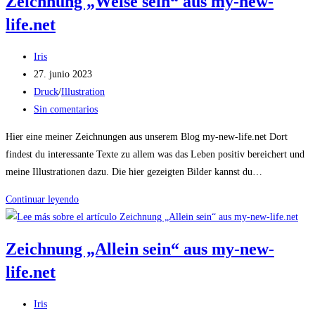
Zeichnung „Weise sein“ aus my-new-
my-
life.net
new-
life.net
Autor
Iris
de
Publicación
27. junio 2023
la
de
Categoría
Druck
/
Illustration
entrada:
la
de
Comentarios
Sin comentarios
entrada:
la
de
Hier eine meiner Zeichnungen aus unserem Blog my-new-life.net Dort
entrada:
la
findest du interessante Texte zu allem was das Leben positiv bereichert und
entrada:
meine Illustrationen dazu. Die hier gezeigten Bilder kannst du…
Zeichnung
Continuar leyendo
„Weise
sein“
Zeichnung „Allein sein“ aus my-new-
aus
life.net
my-
new-
Autor
life.net
Iris