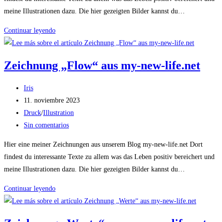
entrada:
meine Illustrationen dazu. Die hier gezeigten Bilder kannst du…
Zeichnung
Continuar leyendo
„Glück
im
Zeichnung „Flow“ aus my-new-life.net
Alter“
aus
Autor
Iris
my-
de
Publicación
11. noviembre 2023
new-
la
de
Categoría
Druck
/
Illustration
life.net
entrada:
la
de
Comentarios
Sin comentarios
entrada:
la
de
Hier eine meiner Zeichnungen aus unserem Blog my-new-life.net Dort
entrada:
la
findest du interessante Texte zu allem was das Leben positiv bereichert und
entrada:
meine Illustrationen dazu. Die hier gezeigten Bilder kannst du…
Zeichnung
Continuar leyendo
„Flow“
aus