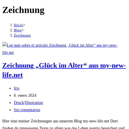
Zeichnung
Inicio
>
Blog
>
Zeichnung
Zeichnung „Glück im Alter“ aus my-new-
life.net
Autor
Iris
de
Publicación
6. enero 2024
la
de
Categoría
Druck
/
Illustration
entrada:
la
de
Comentarios
Sin comentarios
entrada:
la
de
Hier eine meiner Zeichnungen aus unserem Blog my-new-life.net Dort
entrada:
la
findest du interessante Texte zu allem was das Leben positiv bereichert und