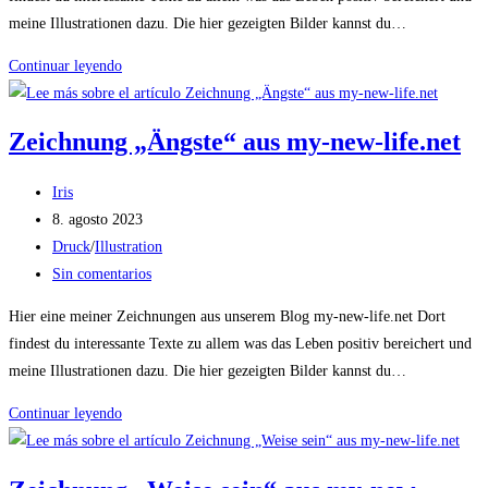
entrada:
meine Illustrationen dazu. Die hier gezeigten Bilder kannst du…
Zeichnung
Continuar leyendo
„Perfektion“
aus
Zeichnung „Ängste“ aus my-new-life.net
my-
new-
Autor
Iris
life.net
de
Publicación
8. agosto 2023
la
de
Categoría
Druck
/
Illustration
entrada:
la
de
Comentarios
Sin comentarios
entrada:
la
de
Hier eine meiner Zeichnungen aus unserem Blog my-new-life.net Dort
entrada:
la
findest du interessante Texte zu allem was das Leben positiv bereichert und
entrada:
meine Illustrationen dazu. Die hier gezeigten Bilder kannst du…
Zeichnung
Continuar leyendo
„Ängste“
aus