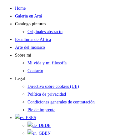
Saltar
Home
al
Galeria en Artá
contenido
Catalogo pinturas
Originales abstracto
Esculturas de África
Arte del mosaico
Sobre mi
Mi vida y mi filosofía
Contacto
Legal
Directiva sobre cookies (UE)
Política de privacidad
Condiciones generales de contratación
Pie de imprenta
ES
DE
EN