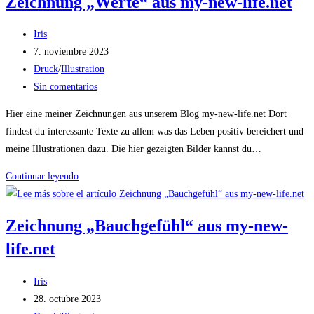
Zeichnung „Werte“ aus my-new-life.net
my-
new-
Autor
Iris
life.net
de
Publicación
7. noviembre 2023
la
de
Categoría
Druck
/
Illustration
entrada:
la
de
Comentarios
Sin comentarios
entrada:
la
de
Hier eine meiner Zeichnungen aus unserem Blog my-new-life.net Dort
entrada:
la
findest du interessante Texte zu allem was das Leben positiv bereichert und
entrada:
meine Illustrationen dazu. Die hier gezeigten Bilder kannst du…
Zeichnung
Continuar leyendo
„Werte“
aus
Zeichnung „Bauchgefühl“ aus my-new-
my-
life.net
new-
life.net
Autor
Iris
de
Publicación
28. octubre 2023