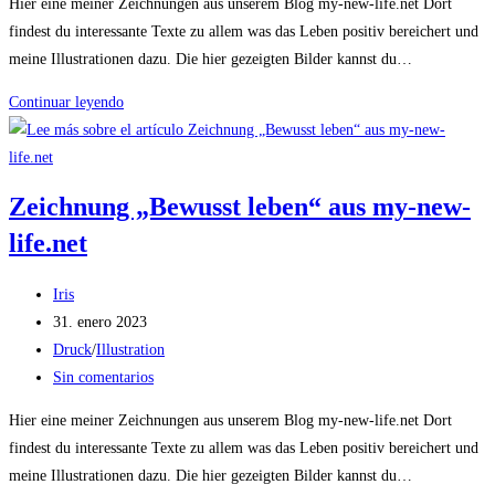
Hier eine meiner Zeichnungen aus unserem Blog my-new-life.net Dort
entrada:
la
findest du interessante Texte zu allem was das Leben positiv bereichert und
entrada:
meine Illustrationen dazu. Die hier gezeigten Bilder kannst du…
Zeichnung
Continuar leyendo
„Verlustängste“
aus
my-
Zeichnung „Bewusst leben“ aus my-new-
new-
life.net
life.net
Autor
Iris
de
Publicación
31. enero 2023
la
de
Categoría
Druck
/
Illustration
entrada:
la
de
Comentarios
Sin comentarios
entrada:
la
de
Hier eine meiner Zeichnungen aus unserem Blog my-new-life.net Dort
entrada:
la
findest du interessante Texte zu allem was das Leben positiv bereichert und
entrada:
meine Illustrationen dazu. Die hier gezeigten Bilder kannst du…