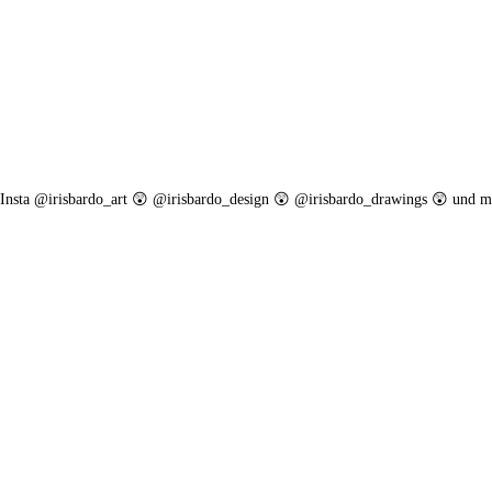
. Insta @irisbardo_art 😲 @irisbardo_design 😲 @irisbardo_drawings 😲 und m