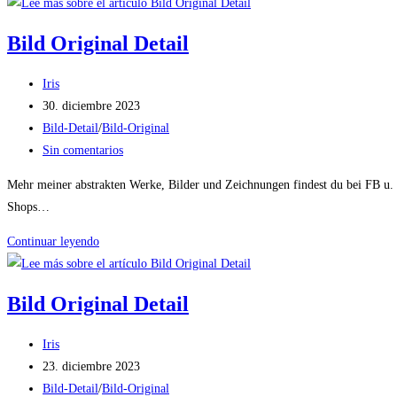
Original
Detail
Bild Original Detail
Autor
Iris
de
Publicación
30. diciembre 2023
la
de
Categoría
Bild-Detail
/
Bild-Original
entrada:
la
de
Comentarios
Sin comentarios
entrada:
la
de
Mehr meiner abstrakten Werke, Bilder und Zeichnungen findest du bei FB u
entrada:
la
Shops…
entrada:
Bild
Continuar leyendo
Original
Detail
Bild Original Detail
Autor
Iris
de
Publicación
23. diciembre 2023
la
de
Categoría
Bild-Detail
/
Bild-Original