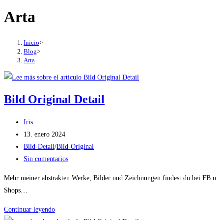
Arta
Inicio
>
Blog
>
Arta
Bild Original Detail
Autor
Iris
de
Publicación
13. enero 2024
la
de
Categoría
Bild-Detail
/
Bild-Original
entrada:
la
de
Comentarios
Sin comentarios
entrada:
la
de
Mehr meiner abstrakten Werke, Bilder und Zeichnungen findest du bei FB u
entrada:
la
Shops…
entrada:
Bild
Continuar leyendo