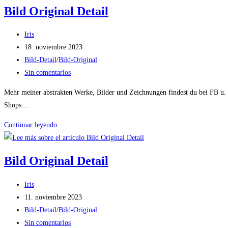
Detail
Bild Original Detail
Autor
Iris
de
Publicación
18. noviembre 2023
la
de
Categoría
Bild-Detail
/
Bild-Original
entrada:
la
de
Comentarios
Sin comentarios
entrada:
la
de
Mehr meiner abstrakten Werke, Bilder und Zeichnungen findest du bei FB u
entrada:
la
Shops…
entrada:
Bild
Continuar leyendo
Original
Detail
Bild Original Detail
Autor
Iris
de
Publicación
11. noviembre 2023
la
de
Categoría
Bild-Detail
/
Bild-Original
entrada:
la
de
Comentarios
Sin comentarios