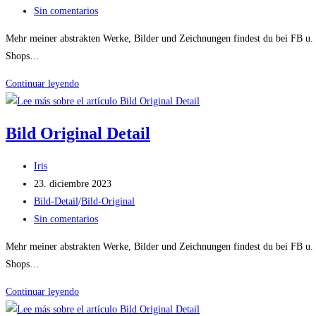
entrada:
la
de
Comentarios
Sin comentarios
entrada:
la
de
Mehr meiner abstrakten Werke, Bilder und Zeichnungen findest du bei FB u
entrada:
la
Shops…
entrada:
Bild
Continuar leyendo
Original
Detail
Bild Original Detail
Autor
Iris
de
Publicación
23. diciembre 2023
la
de
Categoría
Bild-Detail
/
Bild-Original
entrada:
la
de
Comentarios
Sin comentarios
entrada:
la
de
Mehr meiner abstrakten Werke, Bilder und Zeichnungen findest du bei FB u
entrada:
la
Shops…
entrada:
Bild
Continuar leyendo
Original