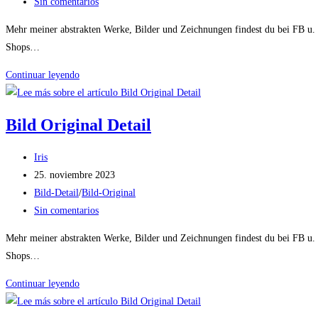
entrada:
la
de
Comentarios
Sin comentarios
entrada:
la
de
Mehr meiner abstrakten Werke, Bilder und Zeichnungen findest du bei FB u
entrada:
la
Shops…
entrada:
Bild
Continuar leyendo
Original
Detail
Bild Original Detail
Autor
Iris
de
Publicación
25. noviembre 2023
la
de
Categoría
Bild-Detail
/
Bild-Original
entrada:
la
de
Comentarios
Sin comentarios
entrada:
la
de
Mehr meiner abstrakten Werke, Bilder und Zeichnungen findest du bei FB u
entrada:
la
Shops…
entrada:
Bild
Continuar leyendo
Original