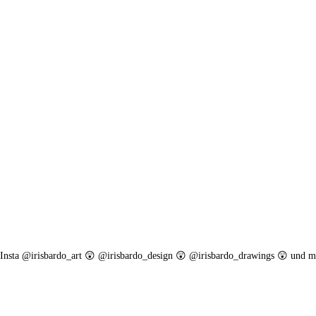
. Insta @irisbardo_art 😲 @irisbardo_design 😲 @irisbardo_drawings 😲 und m