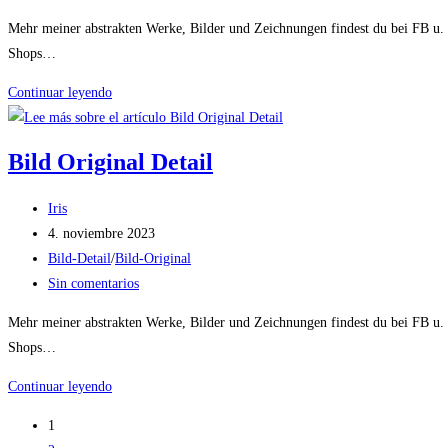
entrada:
la
de
Mehr meiner abstrakten Werke, Bilder und Zeichnungen findest du bei FB u
entrada:
la
Shops…
entrada:
Bild
Continuar leyendo
Original
Detail
Bild Original Detail
Autor
Iris
de
Publicación
4. noviembre 2023
la
de
Categoría
Bild-Detail
/
Bild-Original
entrada:
la
de
Comentarios
Sin comentarios
entrada:
la
de
Mehr meiner abstrakten Werke, Bilder und Zeichnungen findest du bei FB u
entrada:
la
Shops…
entrada:
Bild
Continuar leyendo
Original
1
Detail