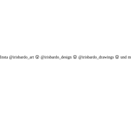
. Insta @irisbardo_art 😲 @irisbardo_design 😲 @irisbardo_drawings 😲 und m