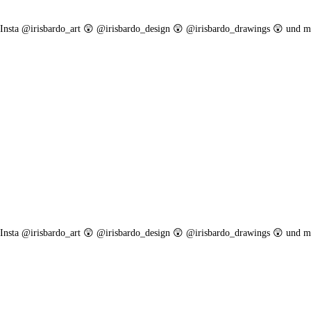
. Insta @irisbardo_art 😲 @irisbardo_design 😲 @irisbardo_drawings 😲 und m
. Insta @irisbardo_art 😲 @irisbardo_design 😲 @irisbardo_drawings 😲 und m