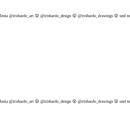
. Insta @irisbardo_art 😲 @irisbardo_design 😲 @irisbardo_drawings 😲 und m
. Insta @irisbardo_art 😲 @irisbardo_design 😲 @irisbardo_drawings 😲 und m