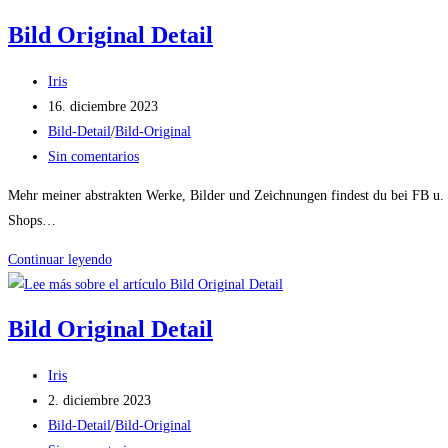
Detail
Bild Original Detail
Autor
Iris
de
Publicación
16. diciembre 2023
la
de
Categoría
Bild-Detail
/
Bild-Original
entrada:
la
de
Comentarios
Sin comentarios
entrada:
la
de
Mehr meiner abstrakten Werke, Bilder und Zeichnungen findest du bei FB u
entrada:
la
Shops…
entrada:
Bild
Continuar leyendo
Original
Detail
Bild Original Detail
Autor
Iris
de
Publicación
2. diciembre 2023
la
de
Categoría
Bild-Detail
/
Bild-Original