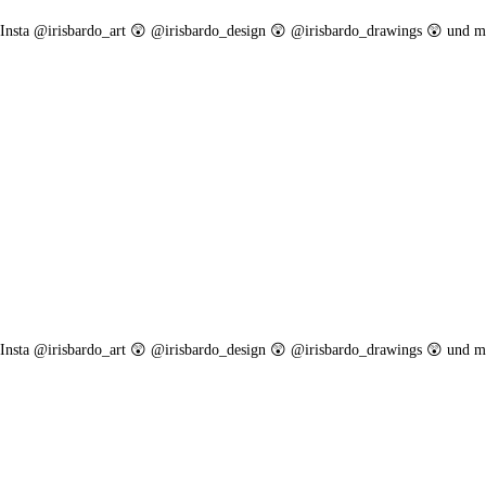
. Insta @irisbardo_art 😲 @irisbardo_design 😲 @irisbardo_drawings 😲 und m
. Insta @irisbardo_art 😲 @irisbardo_design 😲 @irisbardo_drawings 😲 und m