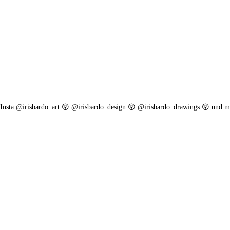
. Insta @irisbardo_art 😲 @irisbardo_design 😲 @irisbardo_drawings 😲 und m