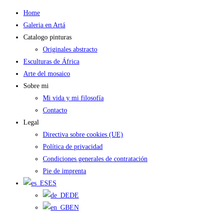
Saltar
Home
al
Galeria en Artá
contenido
Catalogo pinturas
Originales abstracto
Esculturas de África
Arte del mosaico
Sobre mi
Mi vida y mi filosofía
Contacto
Legal
Directiva sobre cookies (UE)
Política de privacidad
Condiciones generales de contratación
Pie de imprenta
ES
DE
EN