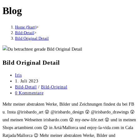
Blog
Home (Start)
>
Bild-Detail
>
Bild Original Detail
Bild Original Detail
Beitrags-
Iris
Autor:
Beitrag
1. Juli 2023
veröffentlicht:
Beitrags-
Bild-Detail
/
Bild-Original
Kategorie:
Beitrags-
0 Kommentare
Kommentare:
Mehr meiner abstrakten Werke, Bilder und Zeichnungen findest du bei FB
u. Insta @irisbardo_art 😲 @irisbardo_design 😲 @irisbardo_drawings 😲
und meinen Webseiten irisbardo.com 😲 my-new-life.net 😲 und in meinen
Shops artambient.com 😉 in Artá/Mallorca und enjoy-la-vida.com in Cala
Ratjada/Mallorca 😉 Mehr meiner abstrakten Werke, Bilder und