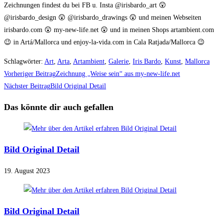
Zeichnungen findest du bei FB u. Insta @irisbardo_art 😲
@irisbardo_design 😲 @irisbardo_drawings 😲 und meinen Webseiten
irisbardo.com 😲 my-new-life.net 😲 und in meinen Shops artambient.com
😉 in Artá/Mallorca und enjoy-la-vida.com in Cala Ratjada/Mallorca 😉
Schlagwörter
:
Art
,
Arta
,
Artambient
,
Galerie
,
Iris Bardo
,
Kunst
,
Mallorca
Weitere
Vorheriger Beitrag
Zeichnung „Weise sein“ aus my-new-life.net
Artikel
Nächster Beitrag
Bild Original Detail
ansehen
Das könnte dir auch gefallen
Bild Original Detail
19. August 2023
Bild Original Detail