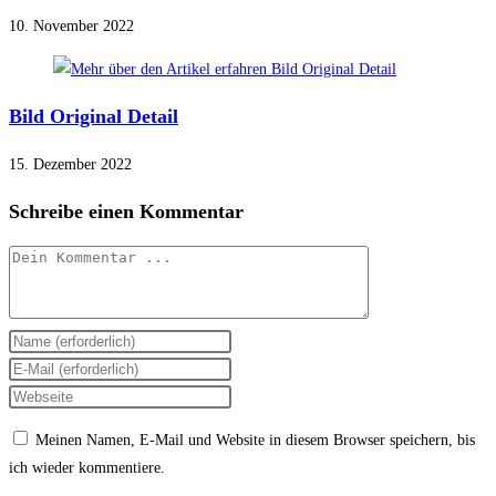
10. November 2022
Bild Original Detail
15. Dezember 2022
Schreibe einen Kommentar
Kommentieren
Gib
deinen
Gib
Namen
deine
Gib
oder
E-
deine
Meinen Namen, E-Mail und Website in diesem Browser speichern, bis
Benutzernamen
Mail-
Website-
ich wieder kommentiere.
zum
Adresse
URL