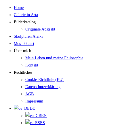
Zum
Home
Inhalt
Galerie in Arta
springen
Bilderkatalog
Originale Abstrakt
Skulpturen Afrika
Mosaikkunst
Über mich
Mein Leben und meine Philosophie
Kontakt
Rechtliches
Cookie-Richtlinie (EU)
Datenschutzerklärung
AGB
Impressum
DE
EN
ES