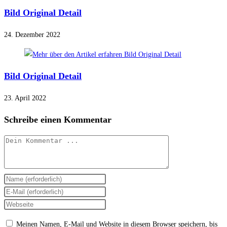
Bild Original Detail
24. Dezember 2022
Bild Original Detail
23. April 2022
Schreibe einen Kommentar
Kommentieren
Gib
deinen
Gib
Namen
deine
Gib
oder
E-
deine
Meinen Namen, E-Mail und Website in diesem Browser speichern, bis