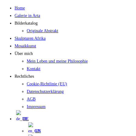
Zum
Home
Inhalt
Galerie in Arta
springen
Bilderkatalog
Originale Abstrakt
Skulpturen Afrika
Mosaikkunst
Über mich
Mein Leben und meine Philosophie
Kontakt
Rechtliches
Cookie-Richtlinie (EU)
Datenschutzerklärung
AGB
Impressum
DE
EN