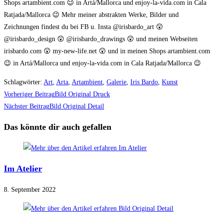
Shops artambient.com 😉 in Artá/Mallorca und enjoy-la-vida.com in Cala
Ratjada/Mallorca 😉 Mehr meiner abstrakten Werke, Bilder und
Zeichnungen findest du bei FB u. Insta @irisbardo_art 😲
@irisbardo_design 😲 @irisbardo_drawings 😲 und meinen Webseiten
irisbardo.com 😲 my-new-life.net 😲 und in meinen Shops artambient.com
😉 in Artá/Mallorca und enjoy-la-vida.com in Cala Ratjada/Mallorca 😉
Schlagwörter
:
Art
,
Arta
,
Artambient
,
Galerie
,
Iris Bardo
,
Kunst
Weitere
Vorheriger Beitrag
Bild Original Druck
Artikel
Nächster Beitrag
Bild Original Detail
ansehen
Das könnte dir auch gefallen
Im Atelier
8. September 2022