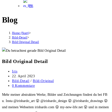
ES
Blog
Home (Start)
>
Bild-Detail
>
Bild Original Detail
Bild Original Detail
Beitrags-
Iris
Autor:
Beitrag
22. April 2023
veröffentlicht:
Beitrags-
Bild-Detail
/
Bild-Original
Kategorie:
Beitrags-
0 Kommentare
Kommentare:
Mehr meiner abstrakten Werke, Bilder und Zeichnungen findest du bei FB
u. Insta @irisbardo_art 😲 @irisbardo_design 😲 @irisbardo_drawings 😲
und meinen Webseiten irisbardo.com 😲 my-new-life.net 😲 und in meinen