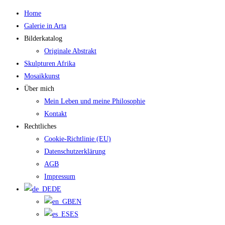
Zum
Home
Inhalt
Galerie in Arta
springen
Bilderkatalog
Originale Abstrakt
Skulpturen Afrika
Mosaikkunst
Über mich
Mein Leben und meine Philosophie
Kontakt
Rechtliches
Cookie-Richtlinie (EU)
Datenschutzerklärung
AGB
Impressum
DE
EN
ES