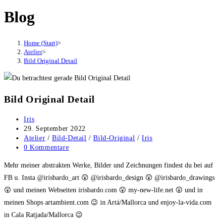
Blog
Home (Start)
>
Atelier
>
Bild Original Detail
Bild Original Detail
Beitrags-
Iris
Autor:
Beitrag
29. September 2022
veröffentlicht:
Beitrags-
Atelier
/
Bild-Detail
/
Bild-Original
/
Iris
Kategorie:
Beitrags-
0 Kommentare
Kommentare:
Mehr meiner abstrakten Werke, Bilder und Zeichnungen findest du bei auf
FB u. Insta @irisbardo_art 😲 @irisbardo_design 😲 @irisbardo_drawings
😲 und meinen Webseiten irisbardo.com 😲 my-new-life.net 😲 und in
meinen Shops artambient.com 😉 in Artá/Mallorca und enjoy-la-vida.com
in Cala Ratjada/Mallorca 😉