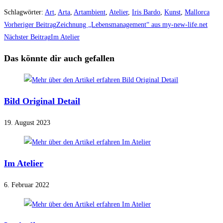
Schlagwörter
:
Art
,
Arta
,
Artambient
,
Atelier
,
Iris Bardo
,
Kunst
,
Mallorca
Weitere
Vorheriger Beitrag
Zeichnung „Lebensmanagement“ aus my-new-life.net
Artikel
Nächster Beitrag
Im Atelier
ansehen
Das könnte dir auch gefallen
Bild Original Detail
19. August 2023
Im Atelier
6. Februar 2022