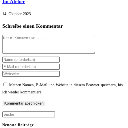
Im Atelier
14. Oktober 2023
Schreibe einen Kommentar
Kommentieren
Gib
deinen
Gib
Namen
deine
Gib
oder
E-
deine
Meinen Namen, E-Mail und Website in diesem Browser speichern, bis
Benutzernamen
Mail-
Website-
ich wieder kommentiere.
zum
Adresse
URL
Kommentieren
zum
ein
ein
Kommentieren
(optional)
Press
ein
Escape
Neueste Beiträge