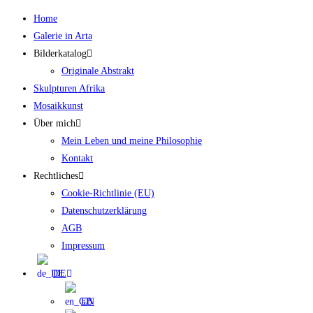
Zum
Home
Inhalt
Galerie in Arta
springen
Bilderkatalog
Originale Abstrakt
Skulpturen Afrika
Mosaikkunst
Über mich
Mein Leben und meine Philosophie
Kontakt
Rechtliches
Cookie-Richtlinie (EU)
Datenschutzerklärung
AGB
Impressum
DE
EN