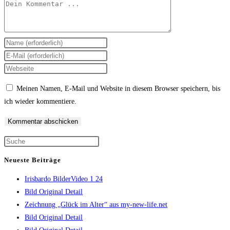
Kommentieren
Gib
deinen
Gib
Namen
deine
Gib
oder
E-
deine
Meinen Namen, E-Mail und Website in diesem Browser speichern, bis
Benutzernamen
Mail-
Website-
ich wieder kommentiere.
zum
Adresse
URL
Kommentieren
zum
ein
ein
Kommentieren
(optional)
Press
ein
Escape
Neueste Beiträge
to
Irisbardo BilderVideo 1 24
close
Bild Original Detail
the
Zeichnung „Glück im Alter“ aus my-new-life.net
search
Bild Original Detail
panel.