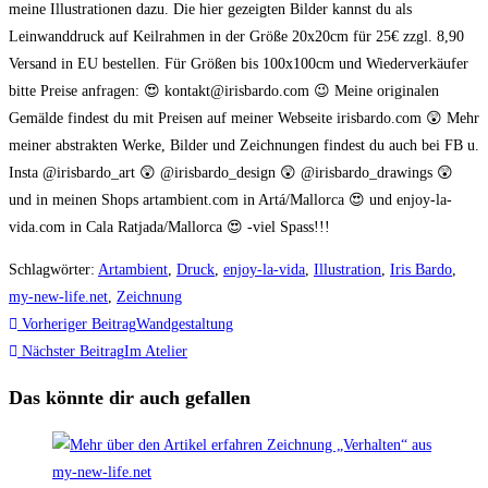
meine Illustrationen dazu. Die hier gezeigten Bilder kannst du als
Leinwanddruck auf Keilrahmen in der Größe 20x20cm für 25€ zzgl. 8,90
Versand in EU bestellen. Für Größen bis 100x100cm und Wiederverkäufer
bitte Preise anfragen: 😍 kontakt@irisbardo.com 😉 Meine originalen
Gemälde findest du mit Preisen auf meiner Webseite irisbardo.com 😲 Mehr
meiner abstrakten Werke, Bilder und Zeichnungen findest du auch bei FB u.
Insta @irisbardo_art 😲 @irisbardo_design 😲 @irisbardo_drawings 😲
und in meinen Shops artambient.com in Artá/Mallorca 😍 und enjoy-la-
vida.com in Cala Ratjada/Mallorca 😍 -viel Spass!!!
Schlagwörter
:
Artambient
,
Druck
,
enjoy-la-vida
,
Illustration
,
Iris Bardo
,
my-new-life.net
,
Zeichnung
Weitere
Vorheriger Beitrag
Wandgestaltung
Artikel
Nächster Beitrag
Im Atelier
ansehen
Das könnte dir auch gefallen