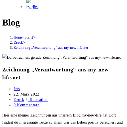
ES
Blog
Home (Start)
>
Druck
>
Zeichnung „Verantwortung“ aus my-new-life.net
Zeichnung „Verantwortung“ aus my-new-
life.net
Beitrags-
Iris
Autor:
Beitrag
22. März 2022
veröffentlicht:
Beitrags-
Druck
/
Illustration
Kategorie:
Beitrags-
0 Kommentare
Kommentare:
Hier eine meiner Zeichnungen aus unserem Blog my-new-life.net Dort
findest du interessante Texte zu allem was das Leben positiv bereichert und