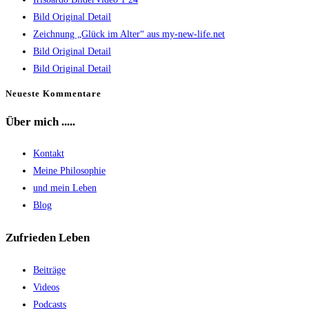
Bild Original Detail
Zeichnung „Glück im Alter“ aus my-new-life.net
Bild Original Detail
Bild Original Detail
Neueste Kommentare
Über mich .....
Kontakt
Meine Philosophie
und mein Leben
Blog
Zufrieden Leben
Beiträge
Videos
Podcasts