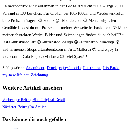
Leinwanddruck auf Keilrahmen in der Größe 20x20cm für 25€ zzgl. 8,90
Versand in EU bestellen. Für Größen bis 100x100cm und Wiederverkäufer
bitte Preise anfragen: 😍 kontakt@irisbardo.com 😉 Meine originalen
Gemälde findest du mit Preisen auf meiner Webseite irisbardo.com 😲 Mehr
meiner abstrakten Werke, Bilder und Zeichnungen findest du auch beiFB u.
Insta @irisbardo_art 😲 @irisbardo_design 😲 @irisbardo_drawings 😲
und in meinen Shops artambient.com in Artá/Mallorca 😍 und enjoy-la-
vida.com in Cala Ratjada/Mallorca 😍 -viel Spass!!!
Schlagwörter
:
Artambient
,
Druck
,
enjoy-la-vida
,
Illustration
,
Iris Bardo
,
my-new-life.net
,
Zeichnung
Weitere Artikel ansehen
Vorheriger Beitrag
Bild Original Detail
Nächster Beitrag
Im Atelier
Das könnte dir auch gefallen