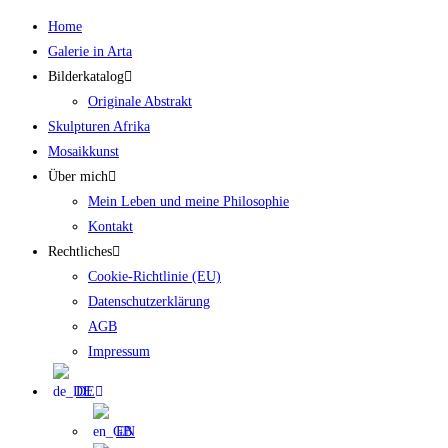
Zum
Home
Inhalt
Galerie in Arta
springen
Bilderkatalog
Originale Abstrakt
Skulpturen Afrika
Mosaikkunst
Über mich
Mein Leben und meine Philosophie
Kontakt
Rechtliches
Cookie-Richtlinie (EU)
Datenschutzerklärung
AGB
Impressum
DE
EN