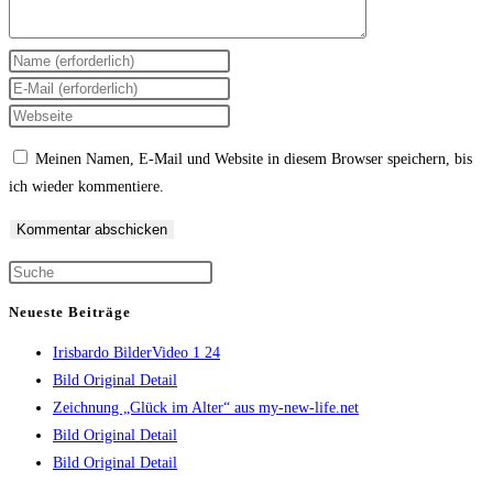
Gib
deinen
Gib
Namen
deine
Gib
oder
E-
deine
Meinen Namen, E-Mail und Website in diesem Browser speichern, bis
Benutzernamen
Mail-
Website-
ich wieder kommentiere.
zum
Adresse
URL
Kommentieren
zum
ein
ein
Kommentieren
(optional)
Press
ein
Escape
Neueste Beiträge
to
Irisbardo BilderVideo 1 24
close
Bild Original Detail
the
Zeichnung „Glück im Alter“ aus my-new-life.net
search
Bild Original Detail
panel.
Bild Original Detail