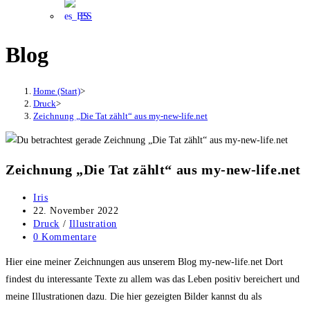
ES
Blog
Home (Start)
>
Druck
>
Zeichnung „Die Tat zählt“ aus my-new-life.net
Zeichnung „Die Tat zählt“ aus my-new-life.net
Beitrags-
Iris
Autor:
Beitrag
22. November 2022
veröffentlicht:
Beitrags-
Druck
/
Illustration
Kategorie:
Beitrags-
0 Kommentare
Kommentare:
Hier eine meiner Zeichnungen aus unserem Blog my-new-life.net Dort
findest du interessante Texte zu allem was das Leben positiv bereichert und
meine Illustrationen dazu. Die hier gezeigten Bilder kannst du als