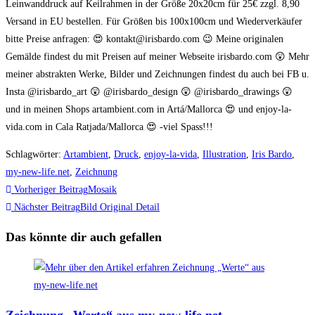
Leinwanddruck auf Keilrahmen in der Größe 20x20cm für 25€ zzgl. 8,90
Versand in EU bestellen. Für Größen bis 100x100cm und Wiederverkäufer
bitte Preise anfragen: 😍 kontakt@irisbardo.com 😉 Meine originalen
Gemälde findest du mit Preisen auf meiner Webseite irisbardo.com 😲 Mehr
meiner abstrakten Werke, Bilder und Zeichnungen findest du auch bei FB u.
Insta @irisbardo_art 😲 @irisbardo_design 😲 @irisbardo_drawings 😲
und in meinen Shops artambient.com in Artá/Mallorca 😍 und enjoy-la-
vida.com in Cala Ratjada/Mallorca 😍 -viel Spass!!!
Schlagwörter
:
Artambient
,
Druck
,
enjoy-la-vida
,
Illustration
,
Iris Bardo
,
my-new-life.net
,
Zeichnung
Weitere
Vorheriger Beitrag
Mosaik
Artikel
Nächster Beitrag
Bild Original Detail
ansehen
Das könnte dir auch gefallen