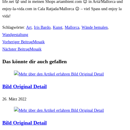
life.net 😲 und in meinen Shops artambient.com 😉 in Artá/Mallorca und
enjoy-la-vida.com in Cala Ratjada/Mallorca 😉 – viel Spass und enjoy la
vida!
Schlagwörter
:
Art
,
Iris Bardo
,
Kunst
,
Mallorca
,
Wände bemalen
,
Wandgestaltung
Weitere
Vorheriger Beitrag
Mosaik
Artikel
Nächster Beitrag
Mosaik
ansehen
Das könnte dir auch gefallen
Bild Original Detail
26. März 2022
Bild Original Detail