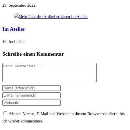
29. September 2022
Im Atelier
16. Juni 2022
Schreibe einen Kommentar
Kommentieren
Gib
deinen
Gib
Namen
deine
Gib
oder
E-
deine
Meinen Namen, E-Mail und Website in diesem Browser speichern, bis
Benutzernamen
Mail-
Website-
ich wieder kommentiere.
zum
Adresse
URL