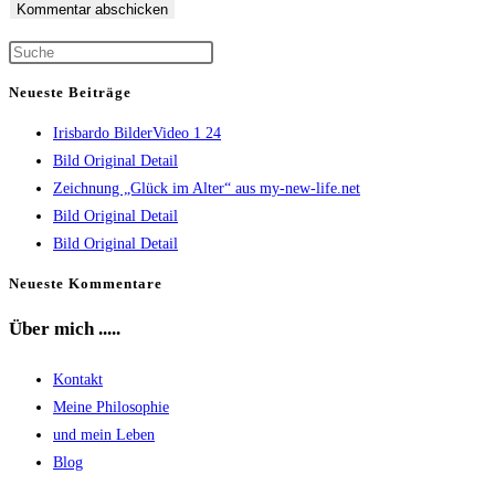
Kommentieren
zum
ein
ein
Kommentieren
(optional)
Press
ein
Escape
Neueste Beiträge
to
Irisbardo BilderVideo 1 24
close
Bild Original Detail
the
Zeichnung „Glück im Alter“ aus my-new-life.net
search
Bild Original Detail
panel.
Bild Original Detail
Neueste Kommentare
Über mich .....
Kontakt
Meine Philosophie
und mein Leben
Blog