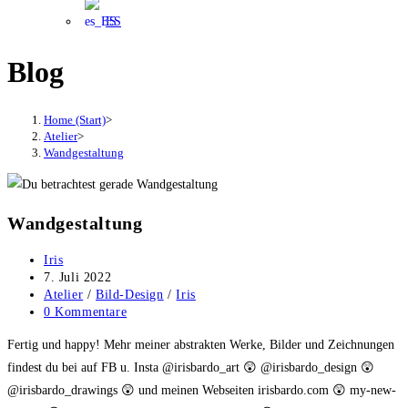
ES
Blog
Home (Start)
>
Atelier
>
Wandgestaltung
Wandgestaltung
Beitrags-
Iris
Autor:
Beitrag
7. Juli 2022
veröffentlicht:
Beitrags-
Atelier
/
Bild-Design
/
Iris
Kategorie:
Beitrags-
0 Kommentare
Kommentare:
Fertig und happy! Mehr meiner abstrakten Werke, Bilder und Zeichnungen
findest du bei auf FB u. Insta @irisbardo_art 😲 @irisbardo_design 😲
@irisbardo_drawings 😲 und meinen Webseiten irisbardo.com 😲 my-new-