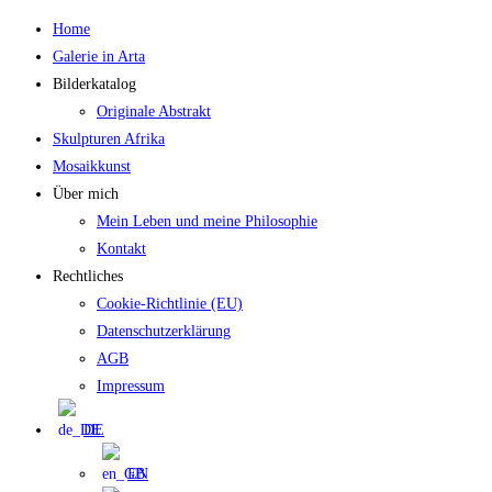
Zum
Home
Inhalt
Galerie in Arta
springen
Bilderkatalog
Originale Abstrakt
Skulpturen Afrika
Mosaikkunst
Über mich
Mein Leben und meine Philosophie
Kontakt
Rechtliches
Cookie-Richtlinie (EU)
Datenschutzerklärung
AGB
Impressum
DE
EN