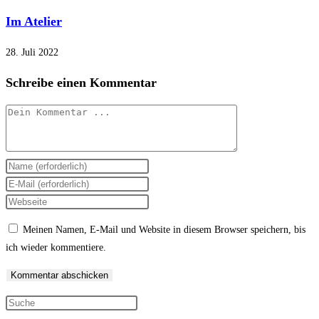
Im Atelier
28. Juli 2022
Schreibe einen Kommentar
Kommentieren
Gib
deinen
Gib
Namen
deine
Gib
oder
E-
deine
Meinen Namen, E-Mail und Website in diesem Browser speichern, bis
Benutzernamen
Mail-
Website-
ich wieder kommentiere.
zum
Adresse
URL
Kommentieren
zum
ein
ein
Kommentieren
(optional)
Press
ein