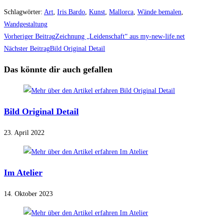
Schlagwörter
:
Art
,
Iris Bardo
,
Kunst
,
Mallorca
,
Wände bemalen
,
Wandgestaltung
Weitere
Vorheriger Beitrag
Zeichnung „Leidenschaft“ aus my-new-life.net
Artikel
Nächster Beitrag
Bild Original Detail
ansehen
Das könnte dir auch gefallen
Bild Original Detail
23. April 2022
Im Atelier
14. Oktober 2023