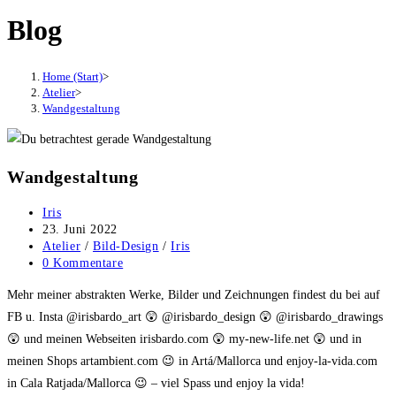
Blog
Home (Start)
>
Atelier
>
Wandgestaltung
Wandgestaltung
Beitrags-
Iris
Autor:
Beitrag
23. Juni 2022
veröffentlicht:
Beitrags-
Atelier
/
Bild-Design
/
Iris
Kategorie:
Beitrags-
0 Kommentare
Kommentare:
Mehr meiner abstrakten Werke, Bilder und Zeichnungen findest du bei auf
FB u. Insta @irisbardo_art 😲 @irisbardo_design 😲 @irisbardo_drawings
😲 und meinen Webseiten irisbardo.com 😲 my-new-life.net 😲 und in
meinen Shops artambient.com 😉 in Artá/Mallorca und enjoy-la-vida.com
in Cala Ratjada/Mallorca 😉 – viel Spass und enjoy la vida!