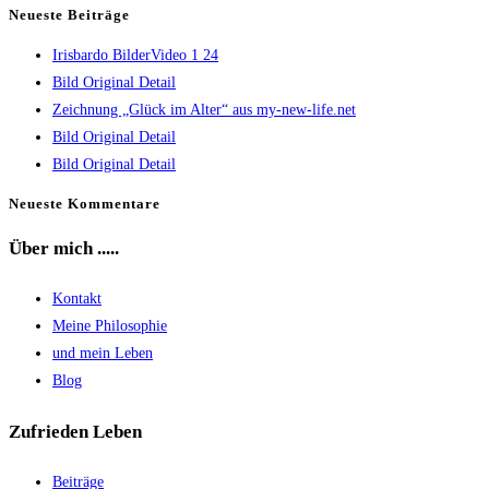
Escape
Neueste Beiträge
to
Irisbardo BilderVideo 1 24
close
Bild Original Detail
the
Zeichnung „Glück im Alter“ aus my-new-life.net
search
Bild Original Detail
panel.
Bild Original Detail
Neueste Kommentare
Über mich .....
Kontakt
Meine Philosophie
und mein Leben
Blog
Zufrieden Leben
Beiträge