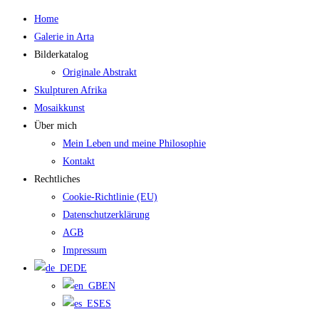
Zum
Home
Inhalt
Galerie in Arta
springen
Bilderkatalog
Originale Abstrakt
Skulpturen Afrika
Mosaikkunst
Über mich
Mein Leben und meine Philosophie
Kontakt
Rechtliches
Cookie-Richtlinie (EU)
Datenschutzerklärung
AGB
Impressum
DE
EN
ES