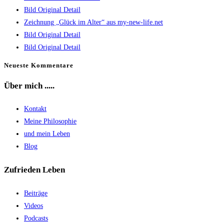
Bild Original Detail
Zeichnung „Glück im Alter“ aus my-new-life.net
Bild Original Detail
Bild Original Detail
Neueste Kommentare
Über mich .....
Kontakt
Meine Philosophie
und mein Leben
Blog
Zufrieden Leben
Beiträge
Videos
Podcasts