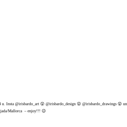
B u. Insta @irisbardo_art 😲 @irisbardo_design 😲 @irisbardo_drawings 😲 u
tjada/Mallorca – enjoy!!! 😉