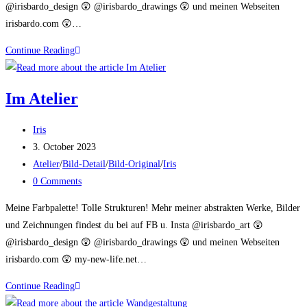
@irisbardo_design 😲 @irisbardo_drawings 😲 und meinen Webseiten
irisbardo.com 😲…
Im
Continue Reading
Atelier
Im Atelier
Post
Iris
author:
Post
3. October 2023
published:
Post
Atelier
/
Bild-Detail
/
Bild-Original
/
Iris
category:
Post
0 Comments
comments:
Meine Farbpalette! Tolle Strukturen! Mehr meiner abstrakten Werke, Bilder
und Zeichnungen findest du bei auf FB u. Insta @irisbardo_art 😲
@irisbardo_design 😲 @irisbardo_drawings 😲 und meinen Webseiten
irisbardo.com 😲 my-new-life.net…
Im
Continue Reading
Atelier