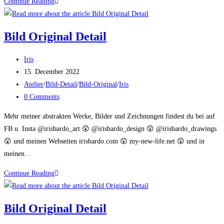
Bild
Continue Reading
Original
Detail
Bild Original Detail
Post
Iris
author:
Post
15. December 2022
published:
Post
Atelier
/
Bild-Detail
/
Bild-Original
/
Iris
category:
Post
0 Comments
comments:
Mehr meiner abstrakten Werke, Bilder und Zeichnungen findest du bei auf
FB u. Insta @irisbardo_art 😲 @irisbardo_design 😲 @irisbardo_drawings
😲 und meinen Webseiten irisbardo.com 😲 my-new-life.net 😲 und in
meinen…
Bild
Continue Reading
Original
Detail
Bild Original Detail