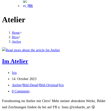
ES
Atelier
Home
>
Blog
>
Atelier
Im Atelier
Post
Iris
author:
Post
14. October 2023
published:
Post
Atelier
/
Bild-Detail
/
Bild-Original
/
Iris
category:
Post
0 Comments
comments:
Fotoshooting im Atelier mit Chris! Mehr meiner abstrakten Werke, Bilder
und Zeichnungen findest du bei auf FB u. Insta @irisbardo_art 😲