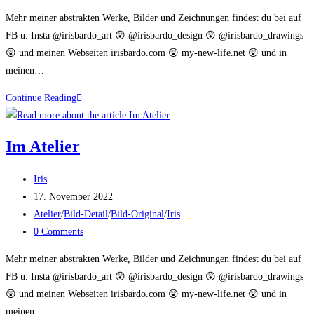
comments:
Mehr meiner abstrakten Werke, Bilder und Zeichnungen findest du bei auf
FB u. Insta @irisbardo_art 😲 @irisbardo_design 😲 @irisbardo_drawings
😲 und meinen Webseiten irisbardo.com 😲 my-new-life.net 😲 und in
meinen…
Bild
Continue Reading
Original
Detail
Im Atelier
Post
Iris
author:
Post
17. November 2022
published:
Post
Atelier
/
Bild-Detail
/
Bild-Original
/
Iris
category:
Post
0 Comments
comments:
Mehr meiner abstrakten Werke, Bilder und Zeichnungen findest du bei auf
FB u. Insta @irisbardo_art 😲 @irisbardo_design 😲 @irisbardo_drawings
😲 und meinen Webseiten irisbardo.com 😲 my-new-life.net 😲 und in
meinen…