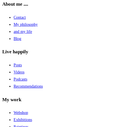
About me ....
Contact
My philosophy
and my life
Blog
Live happily
Posts
Videos
Podcasts
Recommendations
My work
Webshop
Exhibitions
Paintings