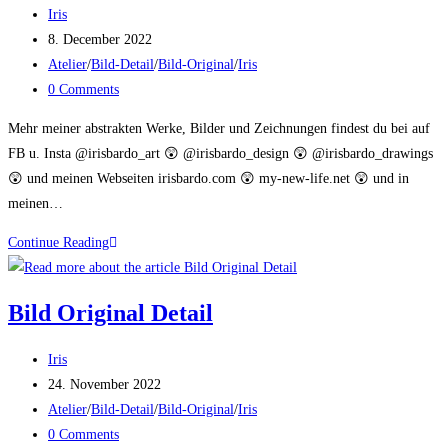
Post
Iris
author:
Post
8. December 2022
published:
Post
Atelier
/
Bild-Detail
/
Bild-Original
/
Iris
category:
Post
0 Comments
comments:
Mehr meiner abstrakten Werke, Bilder und Zeichnungen findest du bei auf
FB u. Insta @irisbardo_art 😲 @irisbardo_design 😲 @irisbardo_drawings
😲 und meinen Webseiten irisbardo.com 😲 my-new-life.net 😲 und in
meinen…
Bild
Continue Reading
Original
Detail
Bild Original Detail
Post
Iris
author:
Post
24. November 2022
published:
Post
Atelier
/
Bild-Detail
/
Bild-Original
/
Iris
category:
Post
0 Comments