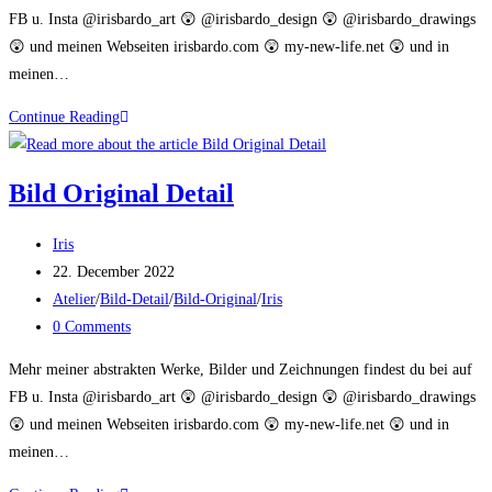
FB u. Insta @irisbardo_art 😲 @irisbardo_design 😲 @irisbardo_drawings
😲 und meinen Webseiten irisbardo.com 😲 my-new-life.net 😲 und in
meinen…
Bild
Continue Reading
Original
Detail
Bild Original Detail
Post
Iris
author:
Post
22. December 2022
published:
Post
Atelier
/
Bild-Detail
/
Bild-Original
/
Iris
category:
Post
0 Comments
comments:
Mehr meiner abstrakten Werke, Bilder und Zeichnungen findest du bei auf
FB u. Insta @irisbardo_art 😲 @irisbardo_design 😲 @irisbardo_drawings
😲 und meinen Webseiten irisbardo.com 😲 my-new-life.net 😲 und in
meinen…