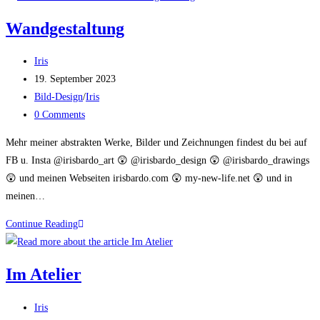
Wandgestaltung
Post
Iris
author:
Post
19. September 2023
published:
Post
Bild-Design
/
Iris
category:
Post
0 Comments
comments:
Mehr meiner abstrakten Werke, Bilder und Zeichnungen findest du bei auf
FB u. Insta @irisbardo_art 😲 @irisbardo_design 😲 @irisbardo_drawings
😲 und meinen Webseiten irisbardo.com 😲 my-new-life.net 😲 und in
meinen…
Wandgestaltung
Continue Reading
Im Atelier
Post
Iris