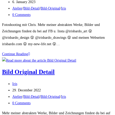
author:
Post
6. January 2023
published:
Post
Atelier
/
Bild-Detail
/
Bild-Original
/
Iris
category:
Post
0 Comments
comments:
Fotoshooting mit Chris. Mehr meiner abstrakten Werke, Bilder und
Zeichnungen findest du bei auf FB u. Insta @irisbardo_art 😲
@irisbardo_design 😲 @irisbardo_drawings 😲 und meinen Webseiten
irisbardo.com 😲 my-new-life.net 😲…
Im
Continue Reading
Atelier
Bild Original Detail
Post
Iris
author:
Post
29. December 2022
published:
Post
Atelier
/
Bild-Detail
/
Bild-Original
/
Iris
category:
Post
0 Comments
comments:
Mehr meiner abstrakten Werke, Bilder und Zeichnungen findest du bei auf