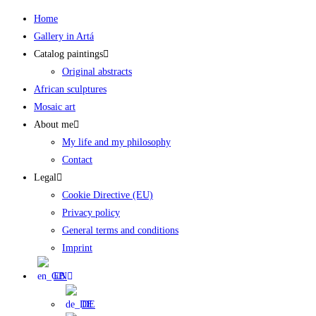
Skip
Home
to
Gallery in Artá
content
Catalog paintings
Original abstracts
African sculptures
Mosaic art
About me
My life and my philosophy
Contact
Legal
Cookie Directive (EU)
Privacy policy
General terms and conditions
Imprint
EN
DE