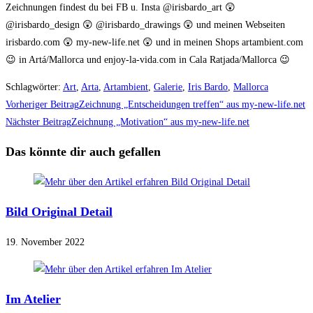
Zeichnungen findest du bei FB u. Insta @irisbardo_art 😲
@irisbardo_design 😲 @irisbardo_drawings 😲 und meinen Webseiten
irisbardo.com 😲 my-new-life.net 😲 und in meinen Shops artambient.com
😉 in Artá/Mallorca und enjoy-la-vida.com in Cala Ratjada/Mallorca 😉
Schlagwörter
:
Art
,
Arta
,
Artambient
,
Galerie
,
Iris Bardo
,
Mallorca
Weitere
Vorheriger Beitrag
Zeichnung „Entscheidungen treffen“ aus my-new-life.net
Artikel
Nächster Beitrag
Zeichnung „Motivation“ aus my-new-life.net
ansehen
Das könnte dir auch gefallen
Bild Original Detail
19. November 2022
Im Atelier