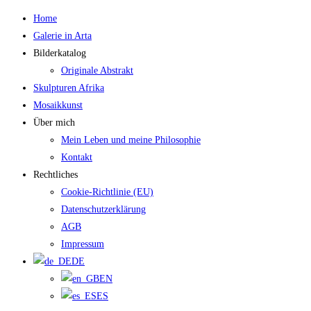
Zum
Home
Inhalt
Galerie in Arta
springen
Bilderkatalog
Originale Abstrakt
Skulpturen Afrika
Mosaikkunst
Über mich
Mein Leben und meine Philosophie
Kontakt
Rechtliches
Cookie-Richtlinie (EU)
Datenschutzerklärung
AGB
Impressum
DE
EN
ES