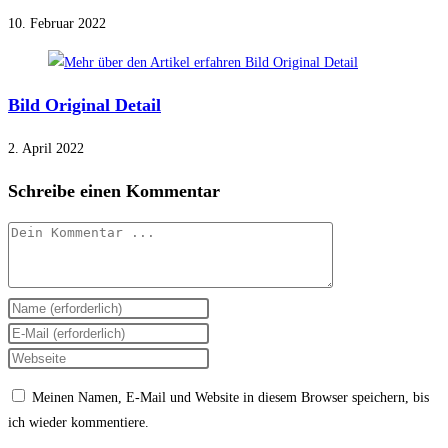
10. Februar 2022
Bild Original Detail
2. April 2022
Schreibe einen Kommentar
Kommentieren
Gib
deinen
Gib
Namen
deine
Gib
oder
E-
deine
Meinen Namen, E-Mail und Website in diesem Browser speichern, bis
Benutzernamen
Mail-
Website-
ich wieder kommentiere.
zum
Adresse
URL