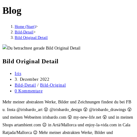
Blog
Home (Start)
>
Bild-Detail
>
Bild Original Detail
Bild Original Detail
Beitrags-
Iris
Autor:
Beitrag
3. Dezember 2022
veröffentlicht:
Beitrags-
Bild-Detail
/
Bild-Original
Kategorie:
Beitrags-
0 Kommentare
Kommentare:
Mehr meiner abstrakten Werke, Bilder und Zeichnungen findest du bei FB
u. Insta @irisbardo_art 😲 @irisbardo_design 😲 @irisbardo_drawings 😲
und meinen Webseiten irisbardo.com 😲 my-new-life.net 😲 und in meinen
Shops artambient.com 😉 in Artá/Mallorca und enjoy-la-vida.com in Cala
Ratjada/Mallorca 😉 Mehr meiner abstrakten Werke, Bilder und