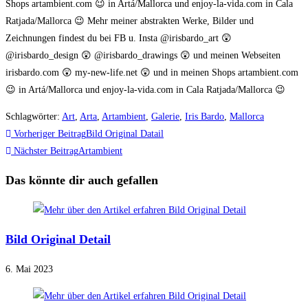
Shops artambient.com 😉 in Artá/Mallorca und enjoy-la-vida.com in Cala
Ratjada/Mallorca 😉 Mehr meiner abstrakten Werke, Bilder und
Zeichnungen findest du bei FB u. Insta @irisbardo_art 😲
@irisbardo_design 😲 @irisbardo_drawings 😲 und meinen Webseiten
irisbardo.com 😲 my-new-life.net 😲 und in meinen Shops artambient.com
😉 in Artá/Mallorca und enjoy-la-vida.com in Cala Ratjada/Mallorca 😉
Schlagwörter
:
Art
,
Arta
,
Artambient
,
Galerie
,
Iris Bardo
,
Mallorca
Weitere
Vorheriger Beitrag
Bild Original Datail
Artikel
Nächster Beitrag
Artambient
ansehen
Das könnte dir auch gefallen
Bild Original Detail
6. Mai 2023