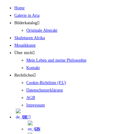
Zum
Home
Inhalt
Galerie in Arta
springen
Bilderkatalog
Originale Abstrakt
Skulpturen Afrika
Mosaikkunst
Über mich
Mein Leben und meine Philosophie
Kontakt
Rechtliches
Cookie-Richtlinie (EU)
Datenschutzerklärung
AGB
Impressum
DE
EN