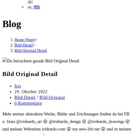
ES
Blog
Home (Start)
>
Bild-Detail
>
Bild Original Detail
Bild Original Detail
Beitrags-
Iris
Autor:
Beitrag
29. Oktober 2022
veröffentlicht:
Beitrags-
Bild-Detail
/
Bild-Original
Kategorie:
Beitrags-
0 Kommentare
Kommentare:
Mehr meiner abstrakten Werke, Bilder und Zeichnungen findest du bei FB
u. Insta @irisbardo_art 😲 @irisbardo_design 😲 @irisbardo_drawings 😲
und meinen Webseiten irisbardo.com 😲 my-new-life.net 😲 und in meinen