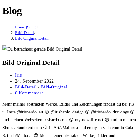
Blog
Home (Start)
>
Bild-Detail
>
Bild Original Detail
Bild Original Detail
Beitrags-
Iris
Autor:
Beitrag
24. September 2022
veröffentlicht:
Beitrags-
Bild-Detail
/
Bild-Original
Kategorie:
Beitrags-
0 Kommentare
Kommentare:
Mehr meiner abstrakten Werke, Bilder und Zeichnungen findest du bei FB
u. Insta @irisbardo_art 😲 @irisbardo_design 😲 @irisbardo_drawings 😲
und meinen Webseiten irisbardo.com 😲 my-new-life.net 😲 und in meinen
Shops artambient.com 😉 in Artá/Mallorca und enjoy-la-vida.com in Cala
Ratjada/Mallorca 😉 Mehr meiner abstrakten Werke, Bilder und