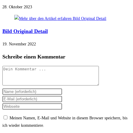
28. Oktober 2023
Bild Original Detail
19. November 2022
Schreibe einen Kommentar
Kommentieren
Gib
deinen
Gib
Namen
deine
Gib
oder
E-
deine
Meinen Namen, E-Mail und Website in diesem Browser speichern, bis
Benutzernamen
Mail-
Website-
ich wieder kommentiere.
zum
Adresse
URL