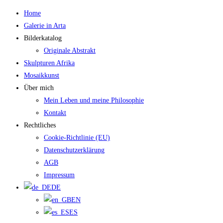
Zum
Home
Inhalt
Galerie in Arta
springen
Bilderkatalog
Originale Abstrakt
Skulpturen Afrika
Mosaikkunst
Über mich
Mein Leben und meine Philosophie
Kontakt
Rechtliches
Cookie-Richtlinie (EU)
Datenschutzerklärung
AGB
Impressum
DE
EN
ES