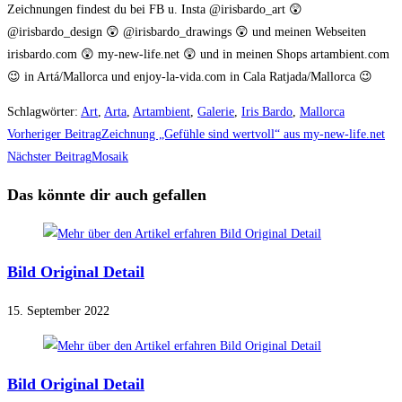
Zeichnungen findest du bei FB u. Insta @irisbardo_art 😲
@irisbardo_design 😲 @irisbardo_drawings 😲 und meinen Webseiten
irisbardo.com 😲 my-new-life.net 😲 und in meinen Shops artambient.com
😉 in Artá/Mallorca und enjoy-la-vida.com in Cala Ratjada/Mallorca 😉
Schlagwörter
:
Art
,
Arta
,
Artambient
,
Galerie
,
Iris Bardo
,
Mallorca
Weitere
Vorheriger Beitrag
Zeichnung „Gefühle sind wertvoll“ aus my-new-life.net
Artikel
Nächster Beitrag
Mosaik
ansehen
Das könnte dir auch gefallen
Bild Original Detail
15. September 2022
Bild Original Detail