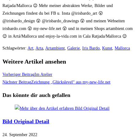
Ratjada/Mallorca 😉 Mehr meiner abstrakten Werke, Bilder und
Zeichnungen findest du bei FB u. Insta @irisbardo_art 😲
@irisbardo_design 😲 @irisbardo_drawings 😲 und meinen Webseiten
irisbardo.com 😲 my-new-life.net 😲 und in meinen Shops artambient.com
😉 in Artá/Mallorca und enjoy-la-vida.com in Cala Ratjada/Mallorca 😉
Schlagwörter
:
Art
,
Arta
,
Artambient
,
Galerie
,
Iris Bardo
,
Kunst
,
Mallorca
Weitere Artikel ansehen
Vorheriger Beitrag
Im Atelier
Nächster Beitrag
Zeichnung „Glückslevel“ aus my-new-life.net
Das könnte dir auch gefallen
Bild Original Detail
24. September 2022