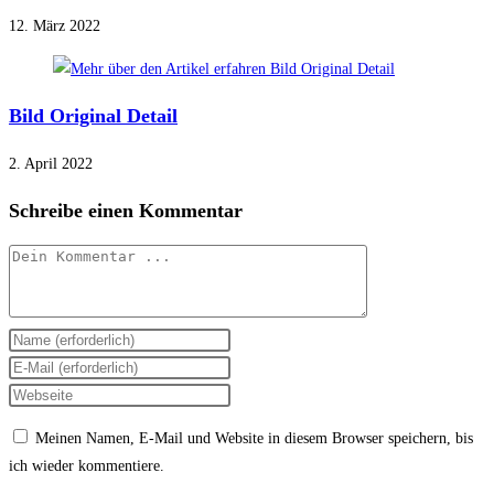
12. März 2022
Bild Original Detail
2. April 2022
Schreibe einen Kommentar
Kommentieren
Gib
deinen
Gib
Namen
deine
Gib
oder
E-
deine
Meinen Namen, E-Mail und Website in diesem Browser speichern, bis
Benutzernamen
Mail-
Website-
ich wieder kommentiere.
zum
Adresse
URL