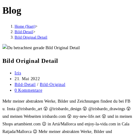
Blog
Home (Start)
>
Bild-Detail
>
Bild Original Detail
Bild Original Detail
Beitrags-
Iris
Autor:
Beitrag
21. Mai 2022
veröffentlicht:
Beitrags-
Bild-Detail
/
Bild-Original
Kategorie:
Beitrags-
0 Kommentare
Kommentare:
Mehr meiner abstrakten Werke, Bilder und Zeichnungen findest du bei FB
u. Insta @irisbardo_art 😲 @irisbardo_design 😲 @irisbardo_drawings 😲
und meinen Webseiten irisbardo.com 😲 my-new-life.net 😲 und in meinen
Shops artambient.com 😉 in Artá/Mallorca und enjoy-la-vida.com in Cala
Ratjada/Mallorca 😉 Mehr meiner abstrakten Werke, Bilder und