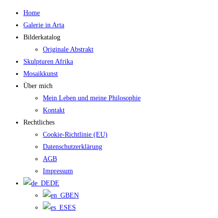
Zum
Home
Inhalt
Galerie in Arta
springen
Bilderkatalog
Originale Abstrakt
Skulpturen Afrika
Mosaikkunst
Über mich
Mein Leben und meine Philosophie
Kontakt
Rechtliches
Cookie-Richtlinie (EU)
Datenschutzerklärung
AGB
Impressum
DE
EN
ES