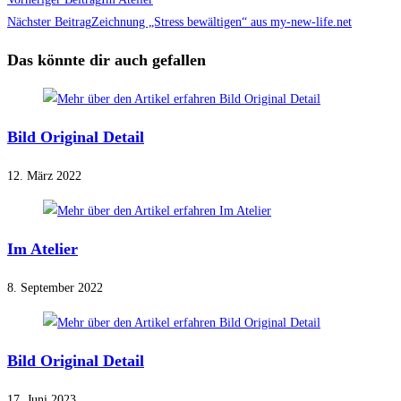
Weitere
Artikel
Nächster Beitrag
Zeichnung „Stress bewältigen“ aus my-new-life.net
ansehen
Das könnte dir auch gefallen
Bild Original Detail
12. März 2022
Im Atelier
8. September 2022
Bild Original Detail
17. Juni 2023