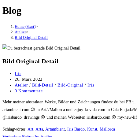
Blog
Home (Start)
>
Atelier
>
Bild Original Detail
Bild Original Detail
Beitrags-
Iris
Autor:
Beitrag
26. März 2022
veröffentlicht:
Beitrags-
Atelier
/
Bild-Detail
/
Bild-Original
/
Iris
Kategorie:
Beitrags-
0 Kommentare
Kommentare:
Mehr meiner abstrakten Werke, Bilder und Zeichnungen findest du bei FB u
artambient.com 😉 in Artá/Mallorca und enjoy-la-vida.com in Cala Ratjada/M
@irisbardo_drawings 😲 und meinen Webseiten irisbardo.com 😲 my-new-life
Schlagwörter
:
Art
,
Arta
,
Artambient
,
Iris Bardo
,
Kunst
,
Mallorca
Vorheriger Beitrag
Im Atelier