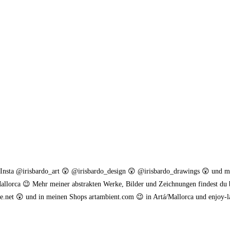
. Insta @irisbardo_art 😲 @irisbardo_design 😲 @irisbardo_drawings 😲 und 
allorca 😉 Mehr meiner abstrakten Werke, Bilder und Zeichnungen findest du 
.net 😲 und in meinen Shops artambient.com 😉 in Artá/Mallorca und enjoy-l