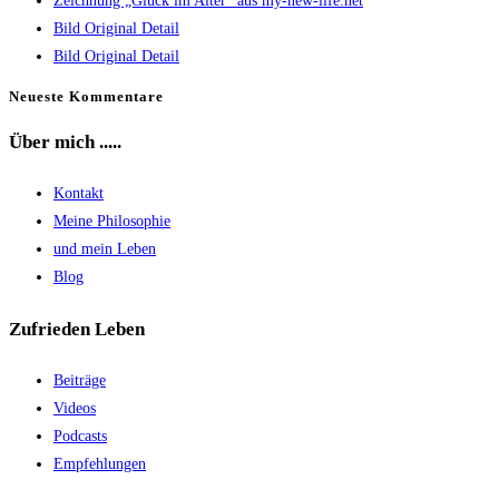
Zeichnung „Glück im Alter“ aus my-new-life.net
search
Bild Original Detail
panel.
Bild Original Detail
Neueste Kommentare
Über mich .....
Kontakt
Meine Philosophie
und mein Leben
Blog
Zufrieden Leben
Beiträge
Videos
Podcasts
Empfehlungen