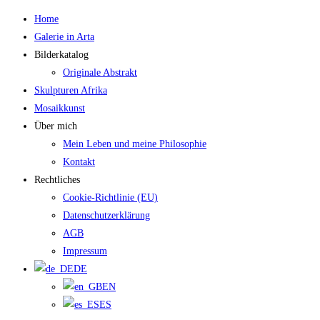
Zum
Home
Inhalt
Galerie in Arta
springen
Bilderkatalog
Originale Abstrakt
Skulpturen Afrika
Mosaikkunst
Über mich
Mein Leben und meine Philosophie
Kontakt
Rechtliches
Cookie-Richtlinie (EU)
Datenschutzerklärung
AGB
Impressum
DE
EN
ES