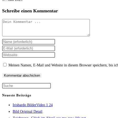
Schreibe einen Kommentar
Kommentieren
Gib
deinen
Gib
Namen
deine
Gib
oder
E-
deine
Meinen Namen, E-Mail und Website in diesem Browser speichern, bis ic
Benutzernamen
Mail-
Website-
zum
Adresse
URL
Kommentieren
zum
ein
Press
ein
Kommentieren
(optional)
Escape
ein
Neueste Beiträge
to
Irisbardo BilderVideo 1 24
close
Bild Original Detail
the