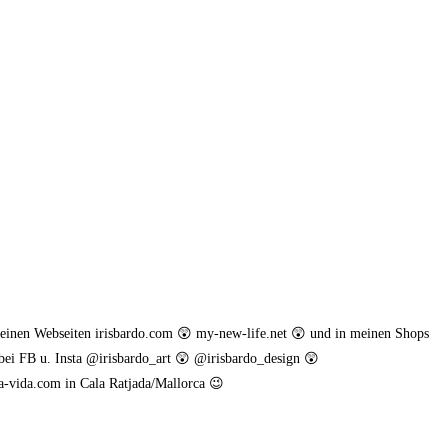
meinen Webseiten irisbardo.com 😲 my-new-life.net 😲 und in meinen Shops
bei FB u. Insta @irisbardo_art 😲 @irisbardo_design 😲
a-vida.com in Cala Ratjada/Mallorca 😉