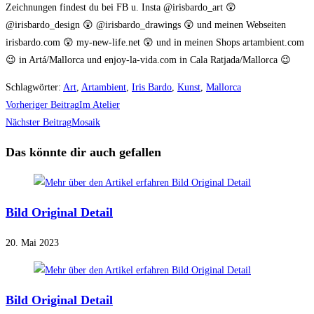
Zeichnungen findest du bei FB u. Insta @irisbardo_art 😲
@irisbardo_design 😲 @irisbardo_drawings 😲 und meinen Webseiten
irisbardo.com 😲 my-new-life.net 😲 und in meinen Shops artambient.com
😉 in Artá/Mallorca und enjoy-la-vida.com in Cala Ratjada/Mallorca 😉
Schlagwörter
:
Art
,
Artambient
,
Iris Bardo
,
Kunst
,
Mallorca
Weitere
Vorheriger Beitrag
Im Atelier
Artikel
Nächster Beitrag
Mosaik
ansehen
Das könnte dir auch gefallen
Bild Original Detail
20. Mai 2023
Bild Original Detail