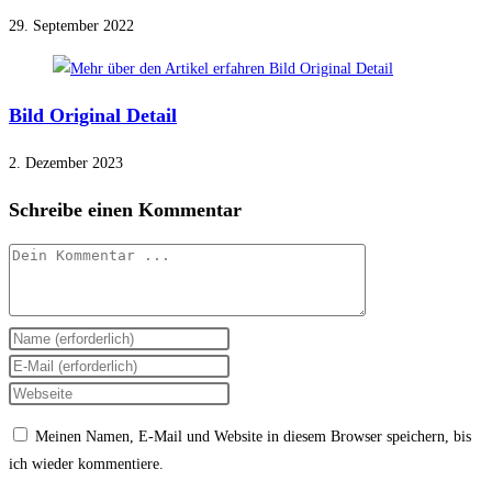
29. September 2022
Bild Original Detail
2. Dezember 2023
Schreibe einen Kommentar
Kommentieren
Gib
deinen
Gib
Namen
deine
Gib
oder
E-
deine
Meinen Namen, E-Mail und Website in diesem Browser speichern, bis
Benutzernamen
Mail-
Website-
ich wieder kommentiere.
zum
Adresse
URL