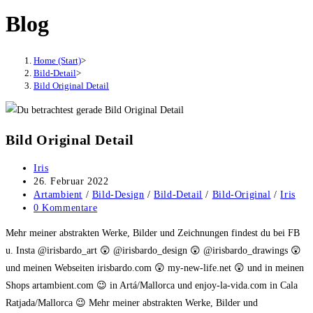
Blog
Home (Start)
>
Bild-Detail
>
Bild Original Detail
Bild Original Detail
Beitrags-
Iris
Autor:
Beitrag
26. Februar 2022
veröffentlicht:
Beitrags-
Artambient
/
Bild-Design
/
Bild-Detail
/
Bild-Original
/
Iris
Kategorie:
Beitrags-
0 Kommentare
Kommentare:
Mehr meiner abstrakten Werke, Bilder und Zeichnungen findest du bei FB
u. Insta @irisbardo_art 😲 @irisbardo_design 😲 @irisbardo_drawings 😲
und meinen Webseiten irisbardo.com 😲 my-new-life.net 😲 und in meinen
Shops artambient.com 😉 in Artá/Mallorca und enjoy-la-vida.com in Cala
Ratjada/Mallorca 😉 Mehr meiner abstrakten Werke, Bilder und