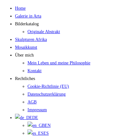
Zum
Home
Inhalt
Galerie in Arta
springen
Bilderkatalog
Originale Abstrakt
Skulpturen Afrika
Mosaikkunst
Über mich
Mein Leben und meine Philosophie
Kontakt
Rechtliches
Cookie-Richtlinie (EU)
Datenschutzerklärung
AGB
Impressum
DE
EN
ES