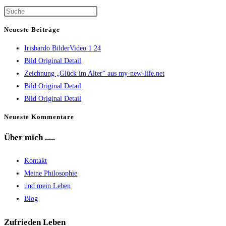
ein
Kommentieren
(optional)
Press
ein
Escape
Neueste Beiträge
to
Irisbardo BilderVideo 1 24
close
Bild Original Detail
the
Zeichnung „Glück im Alter“ aus my-new-life.net
search
Bild Original Detail
panel.
Bild Original Detail
Neueste Kommentare
Über mich .....
Kontakt
Meine Philosophie
und mein Leben
Blog
Zufrieden Leben