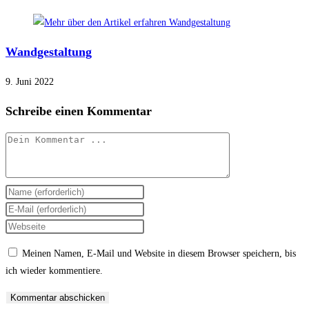
Wandgestaltung
9. Juni 2022
Schreibe einen Kommentar
Kommentieren
Gib
deinen
Gib
Namen
deine
Gib
oder
E-
deine
Meinen Namen, E-Mail und Website in diesem Browser speichern, bis
Benutzernamen
Mail-
Website-
ich wieder kommentiere.
zum
Adresse
URL
Kommentieren
zum
ein