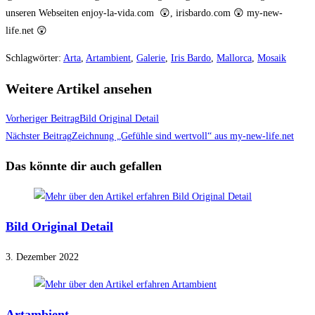
unseren Webseiten enjoy-la-vida.com 😲, irisbardo.com 😲 my-new-
life.net 😲
Schlagwörter
:
Arta
,
Artambient
,
Galerie
,
Iris Bardo
,
Mallorca
,
Mosaik
Weitere Artikel ansehen
Vorheriger Beitrag
Bild Original Detail
Nächster Beitrag
Zeichnung „Gefühle sind wertvoll“ aus my-new-life.net
Das könnte dir auch gefallen
Bild Original Detail
3. Dezember 2022
Artambient