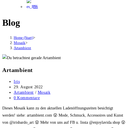
ES
Blog
Home (Start)
>
Mosaik
>
Artambient
Artambient
Beitrags-
Iris
Autor:
Beitrag
29. August 2022
veröffentlicht:
Beitrags-
Artambient
/
Mosaik
Kategorie:
Beitrags-
0 Kommentare
Kommentare:
Dieses Mosaik kann zu den aktuellen Ladenöffnungszeiten besichtigt
werden! siehe: artambient.com 😲 Mode, Schmuck, Accessoires und Kunst
von @irisbardo_art 😲 Mehr von uns auf FB u. Insta @enjoylavida.shop 😲