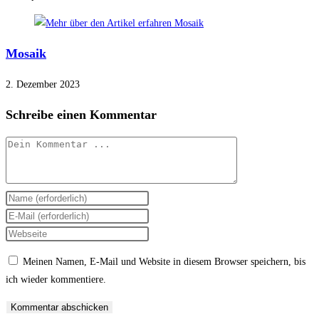
Mosaik
2. Dezember 2023
Schreibe einen Kommentar
Kommentieren
Gib
deinen
Gib
Namen
deine
Gib
oder
E-
deine
Meinen Namen, E-Mail und Website in diesem Browser speichern, bis
Benutzernamen
Mail-
Website-
ich wieder kommentiere.
zum
Adresse
URL
Kommentieren
zum
ein