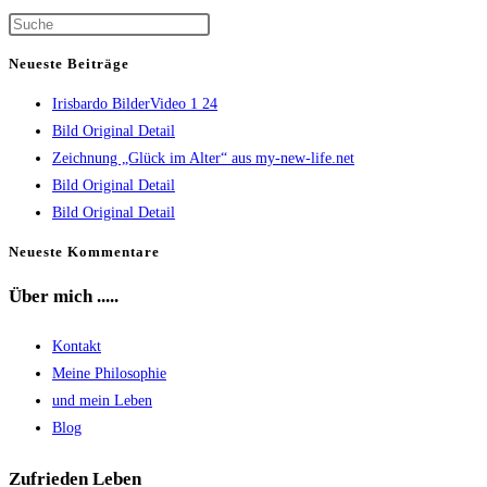
ein
Kommentieren
(optional)
Press
ein
Escape
Neueste Beiträge
to
Irisbardo BilderVideo 1 24
close
Bild Original Detail
the
Zeichnung „Glück im Alter“ aus my-new-life.net
search
Bild Original Detail
panel.
Bild Original Detail
Neueste Kommentare
Über mich .....
Kontakt
Meine Philosophie
und mein Leben
Blog
Zufrieden Leben