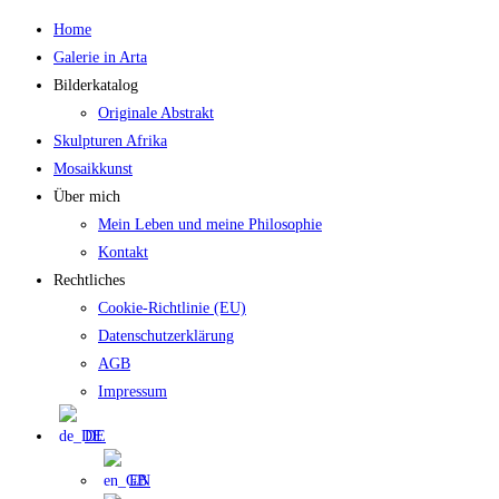
Zum
Home
Inhalt
Galerie in Arta
springen
Bilderkatalog
Originale Abstrakt
Skulpturen Afrika
Mosaikkunst
Über mich
Mein Leben und meine Philosophie
Kontakt
Rechtliches
Cookie-Richtlinie (EU)
Datenschutzerklärung
AGB
Impressum
DE
EN