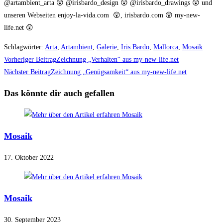
@artambient_arta 😲 @irisbardo_design 😲 @irisbardo_drawings 😲 und
unseren Webseiten enjoy-la-vida.com 😲, irisbardo.com 😲 my-new-
life.net 😲
Schlagwörter
:
Arta
,
Artambient
,
Galerie
,
Iris Bardo
,
Mallorca
,
Mosaik
Weitere
Vorheriger Beitrag
Zeichnung „Verhalten“ aus my-new-life.net
Artikel
Nächster Beitrag
Zeichnung „Genügsamkeit“ aus my-new-life.net
ansehen
Das könnte dir auch gefallen
Mosaik
17. Oktober 2022
Mosaik
30. September 2023