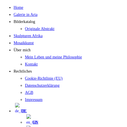
Zum
Home
Inhalt
Galerie in Arta
springen
Bilderkatalog
Originale Abstrakt
Skulpturen Afrika
Mosaikkunst
Über mich
Mein Leben und meine Philosophie
Kontakt
Rechtliches
Cookie-Richtlinie (EU)
Datenschutzerklärung
AGB
Impressum
DE
EN