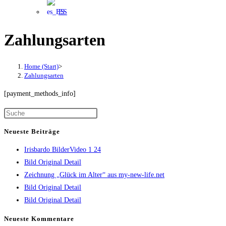
ES
Zahlungsarten
Home (Start)
>
Zahlungsarten
[payment_methods_info]
Press
Escape
Neueste Beiträge
to
Irisbardo BilderVideo 1 24
close
Bild Original Detail
the
Zeichnung „Glück im Alter“ aus my-new-life.net
search
Bild Original Detail
panel.
Bild Original Detail
Neueste Kommentare